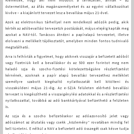
Kiemelték, hogy aki nem módosít a tervezetén, annak – az
őstermelőket, az áfás magánszemélyeket és az egyéni vállalkozókat
kivéve – a kiajánlott tervezet lesz a bevallása május 21-ével.
Azok az elektronikus tárhellyel nem rendelkező adózók pedig, akik
kérték az adóbevallási tervezetük postázását, május elejéig kapták meg
azokat a NAV-tól. Tanácsos átnézni a papíralapú tervezetet, illetve
elolvasni a mellékelt tájékoztatót, amelyben minden fontos tudnivaló
megtalálható.
Arra is felhívták a figyelmet, hogy akiknek visszajár a befizetett adóból
vagy fizetniük kell a bevalláskor és az 500 ezer forintot meg nem
haladó szja és szocho-fizetési kötelezettségükre részletfizetést
kérnének, azoknak a papír alapú bevallási tervezethez melléklet
személyre szabott kiegészítő nyilatkozatát kell kitölteni és
visszaküldeni május 21-éig. Az e-SZJA felületen elérhető bevallási
tervezet is kiegészíthető a visszaigénylési adatokkal és a részletfizetési
nyilatkozattal, továbbá az adó bankkártyával befizethető a felületen
is.
Az szja és a szocho befizetésekor az adóazonosító jelet vagy
adószámot az átutalás vagy csekk „közlemény” rovatában mindig fel
kell tüntetni. E nélkül a NAV a befizetett adó összegét csak késve tudja