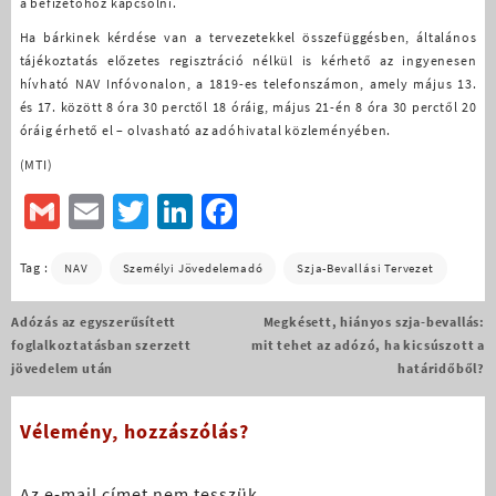
a befizetőhöz kapcsolni.
Ha bárkinek kérdése van a tervezetekkel összefüggésben, általános
tájékoztatás előzetes regisztráció nélkül is kérhető az ingyenesen
hívható NAV Infóvonalon, a 1819-es telefonszámon, amely május 13.
és 17. között 8 óra 30 perctől 18 óráig, május 21-én 8 óra 30 perctől 20
óráig érhető el – olvasható az adóhivatal közleményében.
(MTI)
Gmail
Email
Twitter
LinkedIn
Facebook
Tag :
NAV
Személyi Jövedelemadó
Szja-Bevallási Tervezet
Bejegyzés
Adózás az egyszerűsített
Megkésett, hiányos szja-bevallás:
navigáció
foglalkoztatásban szerzett
mit tehet az adózó, ha kicsúszott a
jövedelem után
határidőből?
Vélemény, hozzászólás?
Az e-mail címet nem tesszük