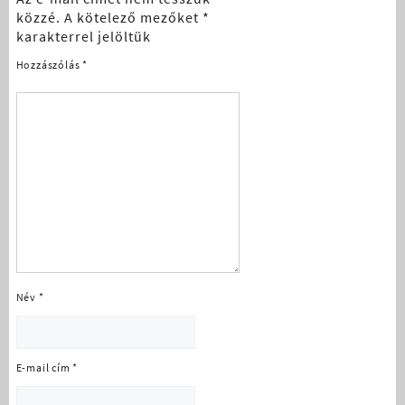
közzé.
A kötelező mezőket
*
karakterrel jelöltük
Hozzászólás
*
Név
*
E-mail cím
*