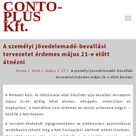
CONTO-
Skip
to
PLUS
content
Kft.
A személyi jövedelemadó-bevallási
tervezetet érdemes május 21-e előtt
átnézni
Home
2024
május
17
A személyi jövedelemadó-bevallási
tervezetet érdemes május 21-e előtt átnézni
A Nemzeti Adó- és Vámhivatal által készített szja-bevallási tervezetet
május 21-én éjfélig lehet átnézni, elfogadni, módosítani és
kiegészíteni, a teendőket nem érdemes az utolsó pillanatra hagyni –
közölte a NAV kedden.
A tervezet átnézését legegyszerűbben az elektronikus azonosítással
rendelkezők tehetik meg a NAV honlapjáról elérhető webes felületen.