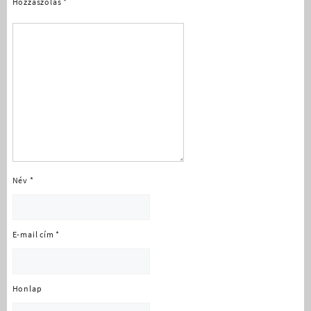
Hozzászólás
*
Név
*
E-mail cím
*
Honlap