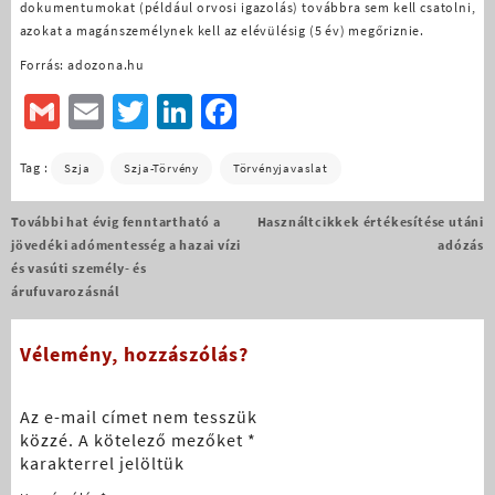
dokumentumokat (például orvosi igazolás) továbbra sem kell csatolni,
azokat a magánszemélynek kell az elévülésig (5 év) megőriznie.
Forrás: adozona.hu
Gmail
Email
Twitter
LinkedIn
Facebook
Tag :
Szja
Szja-Törvény
Törvényjavaslat
Bejegyzés
További hat évig fenntartható a
Használtcikkek értékesítése utáni
navigáció
jövedéki adómentesség a hazai vízi
adózás
és vasúti személy- és
árufuvarozásnál
Vélemény, hozzászólás?
Az e-mail címet nem tesszük
közzé.
A kötelező mezőket
*
karakterrel jelöltük