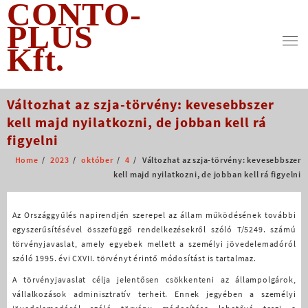
CONTO-
Skip
to
PLUS
content
Kft.
Változhat az szja-törvény: kevesebbszer
kell majd nyilatkozni, de jobban kell rá
figyelni
Home
2023
október
4
Változhat az szja-törvény: kevesebbszer
kell majd nyilatkozni, de jobban kell rá figyelni
Az Országgyűlés napirendjén szerepel az állam működésének további
egyszerűsítésével összefüggő rendelkezésekről szóló T/5249. számú
törvényjavaslat, amely egyebek mellett a személyi jövedelemadóról
szóló 1995. évi CXVII. törvényt érintő módosítást is tartalmaz.
A törvényjavaslat célja jelentősen csökkenteni az állampolgárok,
vállalkozások adminisztratív terheit. Ennek jegyében a személyi