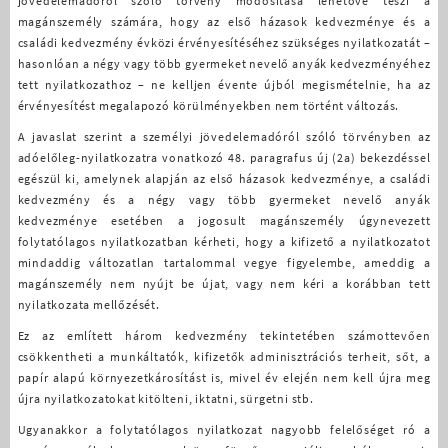
jövedelemadóról szóló törvény módosítása lehetővé teszi a
magánszemély számára, hogy az első házasok kedvezménye és a
családi kedvezmény évközi érvényesítéséhez szükséges nyilatkozatát –
hasonlóan a négy vagy több gyermeket nevelő anyák kedvezményéhez
tett nyilatkozathoz – ne kelljen évente újból megismételnie, ha az
érvényesítést megalapozó körülményekben nem történt változás.
A javaslat szerint a személyi jövedelemadóról szóló törvényben az
adóelőleg-nyilatkozatra vonatkozó 48. paragrafus új (2a) bekezdéssel
egészül ki, amelynek alapján az első házasok kedvezménye, a családi
kedvezmény és a négy vagy több gyermeket nevelő anyák
kedvezménye esetében a jogosult magánszemély úgynevezett
folytatólagos nyilatkozatban kérheti, hogy a kifizető a nyilatkozatot
mindaddig változatlan tartalommal vegye figyelembe, ameddig a
magánszemély nem nyújt be újat, vagy nem kéri a korábban tett
nyilatkozata mellőzését.
Ez az említett három kedvezmény tekintetében számottevően
csökkentheti a munkáltatók, kifizetők adminisztrációs terheit, sőt, a
papír alapú környezetkárosítást is, mivel év elején nem kell újra meg
újra nyilatkozatokat kitölteni, iktatni, sürgetni stb.
Ugyanakkor a folytatólagos nyilatkozat nagyobb felelőséget ró a