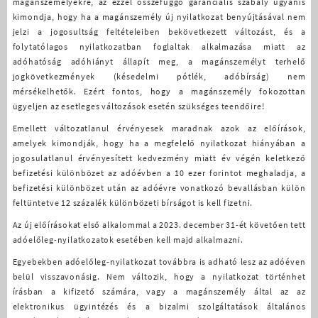
magánszemélyekre, az ezzel összefüggő garanciális szabály ugyanis
kimondja, hogy ha a magánszemély új nyilatkozat benyújtásával nem
jelzi a jogosultság feltételeiben bekövetkezett változást, és a
folytatólagos nyilatkozatban foglaltak alkalmazása miatt az
adóhatóság adóhiányt állapít meg, a magánszemélyt terhelő
jogkövetkezmények (késedelmi pótlék, adóbírság) nem
mérsékelhetők. Ezért fontos, hogy a magánszemély fokozottan
ügyeljen az esetleges változások esetén szükséges teendőire!
Emellett változatlanul érvényesek maradnak azok az előírások,
amelyek kimondják, hogy ha a megfelelő nyilatkozat hiányában a
jogosulatlanul érvényesített kedvezmény miatt év végén keletkező
befizetési különbözet az adóévben a 10 ezer forintot meghaladja, a
befizetési különbözet után az adóévre vonatkozó bevallásban külön
feltüntetve 12 százalék különbözeti bírságot is kell fizetni.
Az új előírásokat első alkalommal a 2023. december 31-ét követően tett
adóelőleg-nyilatkozatok esetében kell majd alkalmazni.
Egyebekben adóelőleg-nyilatkozat továbbra is adható lesz az adóéven
belül visszavonásig. Nem változik, hogy a nyilatkozat történhet
írásban a kifizető számára, vagy a magánszemély által az az
elektronikus ügyintézés és a bizalmi szolgáltatások általános