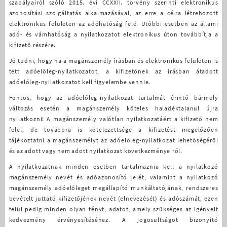
szabályairól szóló 2015. évi CCXXII. törvény szerinti elektronikus
azonosítási szolgáltatás alkalmazásával, az erre a célra létrehozott
elektronikus felületen az adóhatóság felé. Utóbbi esetben az állami
adó- és vámhatóság a nyilatkozatot elektronikus úton továbbítja a
kifizető részére.
Jó tudni, hogy ha a magánszemély írásban és elektronikus felületen is
tett adóelőleg-nyilatkozatot, a kifizetőnek az írásban átadott
adóelőleg-nyilatkozatot kell figyelembe vennie.
Fontos, hogy az adóelőleg-nyilatkozat tartalmát érintő bármely
változás esetén a magánszemély köteles haladéktalanul újra
nyilatkozni! A magánszemély valótlan nyilatkozatáért a kifizető nem
felel, de továbbra is kötelezettsége a kifizetést megelőzően
tájékoztatni a magánszemélyt az adóelőleg-nyilatkozat lehetőségéről
és az adott vagy nem adott nyilatkozat következményeiről.
A nyilatkozatnak minden esetben tartalmaznia kell a nyilatkozó
magánszemély nevét és adóazonosító jelét, valamint a nyilatkozó
magánszemély adóelőleget megállapító munkáltatójának, rendszeres
bevételt juttató kifizetőjének nevét (elnevezését) és adószámát, ezen
felül pedig minden olyan tényt, adatot, amely szükséges az igényelt
kedvezmény érvényesítéséhez. A jogosultságot bizonyító