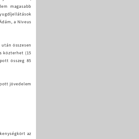
delem magasabb
yugdíjellátások
 Ádám, a Niveus
m után összesen
s közterhet (15
apott összeg 85
apott jövedelem
ékenységkört az