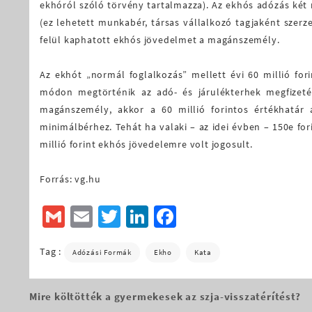
ekhóról szóló törvény tartalmazza). Az ekhós adózás két
(ez lehetett munkabér, társas vállalkozó tagjaként szerz
felül kaphatott ekhós jövedelmet a magánszemély.
Az ekhót „normál foglalkozás” mellett évi 60 millió fori
módon megtörténik az adó- és járulékterhek megfizet
magánszemély, akkor a 60 millió forintos értékhatár
minimálbérhez. Tehát ha valaki – az idei évben – 150e fo
millió forint ekhós jövedelemre volt jogosult.
Forrás: vg.hu
Gmail
Email
Twitter
LinkedIn
Facebook
Tag :
Adózási Formák
Ekho
Kata
Mire költötték a gyermekesek az szja-visszatérítést?
Bejegyzés