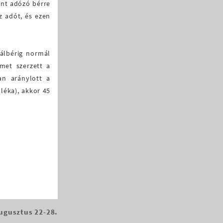
ént adózó bérre
z adót, és ezen
málbérig normál
met szerzett a
an aránylott a
léka), akkor 45
ugusztus 22-28.