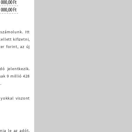
 számolunk. Itt
llett kifizetni,
r forint, az új
dó jelentkezik.
sak 9 millió 428
.
lyokkal viszont
nja le az adót,