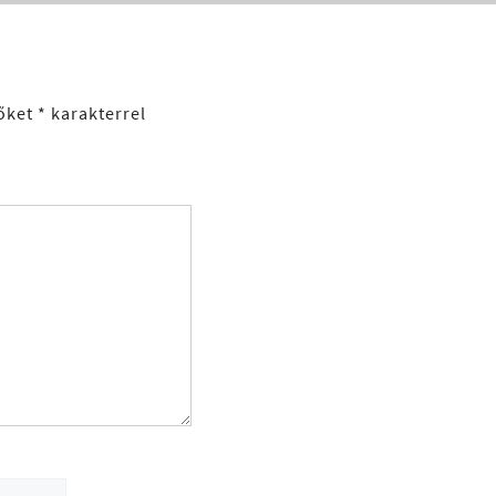
őket
*
karakterrel