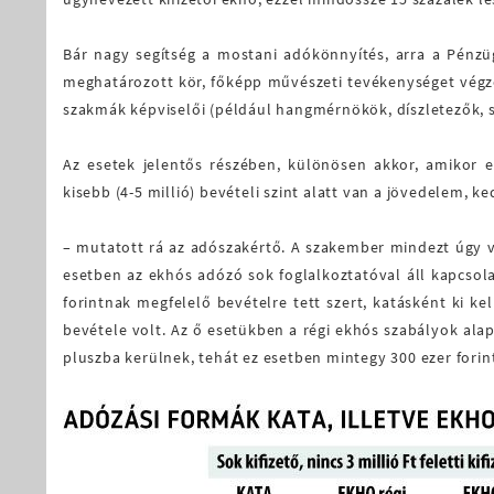
Bár nagy segítség a mostani adókönnyítés, arra a Pénz
meghatározott kör, főképp művészeti tevékenységet végz
szakmák képviselői (például hangmérnökök, díszletezők, st
Az esetek jelentős részében, különösen akkor, amikor e
kisebb (4-5 millió) bevételi szint alatt van a jövedelem, 
– mutatott rá az adószakértő. A szakember mindezt úgy v
esetben az ekhós adózó sok foglalkoztatóval áll kapcsola
forintnak megfelelő bevételre tett szert, katásként ki kel
bevétele volt. Az ő esetükben a régi ekhós szabályok alapj
pluszba kerülnek, tehát ez esetben mintegy 300 ezer fori