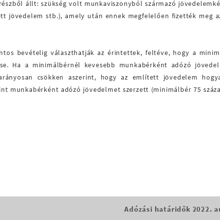
 részből állt: szükség volt munkaviszonyból származó jövedelemk
ett jövedelem stb.), amely után ennek megfelelően fizették meg a
ntos bevételig választhatják az érintettek, feltéve, hogy a mini
ése. Ha a minimálbérnél kevesebb munkabérként adózó jövedel
 arányosan csökken aszerint, hogy az említett jövedelem hogy
rint munkabérként adózó jövedelmet szerzett (minimálbér 75 száza
Adózási határidők 2022. a