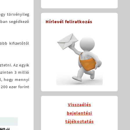
gy törvényileg
Hírlevél feliratkozás
okban segédkező
öbb kifizetőtől
tetni. Az egyik
zinten 3 millió
tól, hogy mennyi
 200 ezer forint
Visszaélés
bejelentési
tájékoztatás