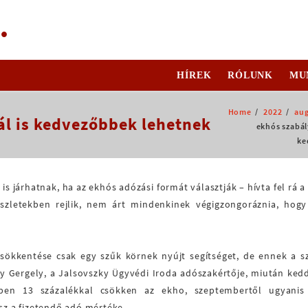
.
HÍREK
RÓLUNK
MU
Home
2022
aug
ál is kedvezőbbek lehetnek
ekhós szabál
ke
 járhatnak, ha az ekhós adózási formát választják – hívta fel rá a
szletekben rejlik, nem árt mindenkinek végigzongoráznia, hog
 csökkentése csak egy szűk körnek nyújt segítséget, de ennek a 
y Gergely, a Jalsovszky Ügyvédi Iroda adószakértője, miután ked
ben 13 százalékkal csökken az ekho, szeptembertől ugyanis
esz a fizetendő adó mértéke.