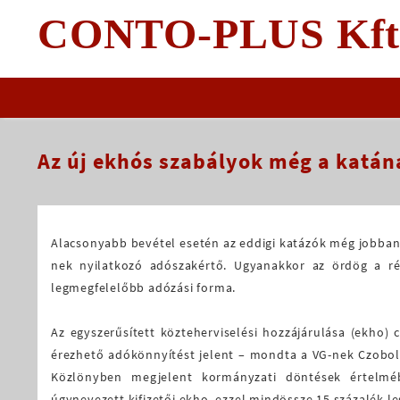
Skip
CONTO-PLUS Kft
to
content
Az új ekhós szabályok még a katán
Alacsonyabb bevétel esetén az eddigi katázók még jobban is
nek nyilatkozó adószakértő. Ugyanakkor az ördög a ré
legmegfelelőbb adózási forma.
Az egyszerűsített közteherviselési hozzájárulása (ekho)
érezhető adókönnyítést jelent – mondta a VG-nek Czobol
Közlönyben megjelent kormányzati döntések értelmé
úgynevezett kifizetői ekho, ezzel mindössze 15 százalék l