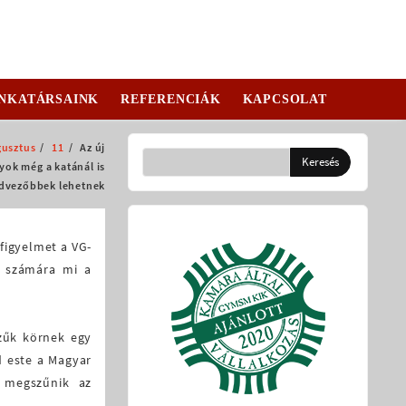
NKATÁRSAINK
REFERENCIÁK
KAPCSOLAT
usztus
11
Az új
yok még a katánál is
dvezőbbek lehetnek
 figyelmet a VG-
y számára mi a
szűk körnek egy
d este a Magyar
 megszűnik az