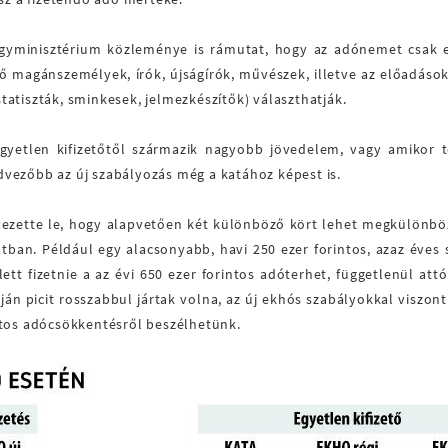
ügyminisztérium közleménye is rámutat, hogy az adónemet csak e
ő magánszemélyek, írók, újságírók, művészek, illetve az előadás
atiszták, sminkesek, jelmezkészítők) választhatják.
gyetlen kifizetőtől származik nagyobb jövedelem, vagy amikor t
kedvezőbb az új szabályozás még a katához képest is.
ezette le, hogy alapvetően két különböző kört lehet megkülönböz
tban. Például egy alacsonyabb, havi 250 ezer forintos, azaz éves s
lett fizetnie a az évi 650 ezer forintos adóterhet, függetlenül at
án picit rosszabbul jártak volna, az új ekhós szabályokkal viszont
ntos adócsökkentésről beszélhetünk.