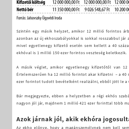
Szintén egy másik helyzet, amikor 12 millió forintos árb
azonban az új ekhoszabályokkal is sokkal rosszabbul jár az 
mivel egyetlenegy kifizető esetén sem kellett a 40 száz
ekhóval is 1 millió 150 ezer forintos veszteség keletkezik.
A másik véglet, amikor egyetlenegy kifizetőtől van 12 
Értelemszerűen ha 12 millió forintot akar kifizetni – a 40
ezer forintot tudott bevételként realizálni, ebből jött le a 
Bár megjegyezte, ebben a helyzetben a régi ekhós szabá
nagyon jól jár, majdnem 1 millió 421 ezer forinttal több 
Azok járnak jól, akik ekhóra jogosul
Az ekho előnye, hogy a magánszemélynek nem kell semmil