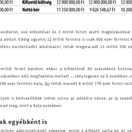
evétellel, sok kifizetővel és 3 millió forint alatti megbízásokkal
adózó. Eddig ugyanis 12 millió forintra is csak 650 ezer forintot ke
alékos büntetőadót alkalmazni, tehát megmaradt 11 millió 350 eze
millió forint bevétel, ekkor a kifizetőnél 40 százalékos különa
 százalékos adó megfizetése mellett –, ténylegesen az ő esetében c
650 ezer forintos kata, így tehát maradt 8 millió 778 ezer forint volt
lyok is kedvezőbbek lettek volna az adózóra nézve, az új szabá
marad meg, mint a kata esetében.
tak egyébként is
yen adminisztrációt végeznie, mivel a kifizető vallja be és vo