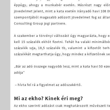
éppúgy, ahogy a munkabér esetén. Másrészt nagy elő
jövedelmet jelent, mint a kata esetén irányadó havi 108 0
szempontjából magasabb adózott jövedelmet fog az állam
Consulting Group jogi partnere.
A szakember a törvényi változást úgy magyarázta, hogy 
kell 15 százalék ekhót fizetni. Tehát ha valaki minimálbé
százalék szja, 18,5 százalék tb, valamint a kifizetőt t
százalékát megtarthatja úgy, hogy mindez a kifizetőnek se
„Bár az adó összege nagyobb lesz, mint a kata havi 50 ez
adója”
– hívta fel rá a figyelmet az adószakértő.
Mi az ekho? Kinek éri meg?
Az ekho szerinti adózást csak meghatározott művészeti 