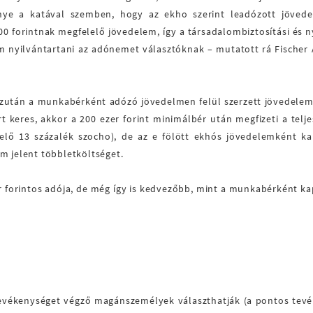
nye a katával szemben, hogy az ekho szerint leadózott jöve
00 forintnak megfelelő jövedelem, így a társadalombiztosítási és n
 nyilvántartani az adónemet választóknak – mutatott rá Fischer
ezután a munkabérként adózó jövedelmen felül szerzett jövedele
rt keres, akkor a 200 ezer forint minimálbér után megfizeti a telje
erhelő 13 százalék szocho), de az e fölött ekhós jövedelemként k
m jelent többletköltséget.
er forintos adója, de még így is kedvezőbb, mint a munkabérként k
tevékenységet végző magánszemélyek választhatják (a pontos tev