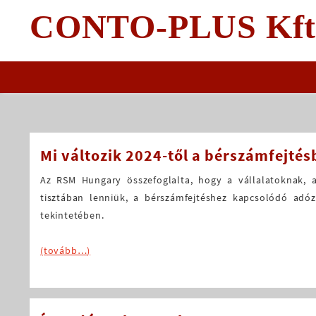
Skip
CONTO-PLUS Kft
to
content
Mi változik 2024-től a bérszámfejté
Az RSM Hungary összefoglalta, hogy a vállalatoknak, 
tisztában lenniük, a bérszámfejtéshez kapcsolódó adózá
tekintetében.
(tovább…)