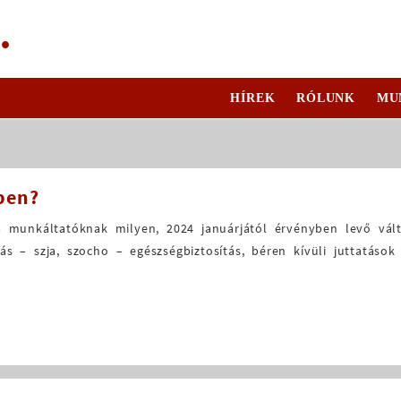
.
HÍREK
RÓLUNK
MU
sben?
a munkáltatóknak milyen, 2024 januárjától érvényben levő vált
s – szja, szocho – egészségbiztosítás, béren kívüli juttatások