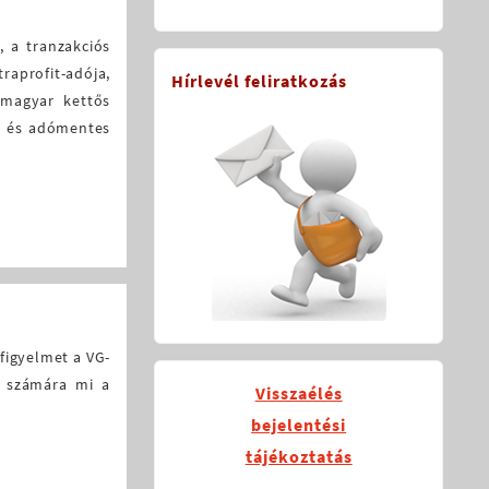
 a tranzakciós
raprofit-adója,
Hírlevél feliratkozás
-magyar kettős
a, és adómentes
 figyelmet a VG-
y számára mi a
Visszaélés
bejelentési
tájékoztatás