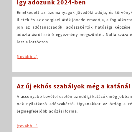
Így adózunk 2024-ben
Emelkedett az üzemanyagok jövedéki adója, és törvényk
illeték és az energiaellátók jövedelemadója, a foglalkoz
jön az adótanácsadók, adószakértők hatósági képzése 
adóztatásról szóló egyezmény megszűntét. Nulla százalé
lesz a lottóötös.
(tovább…)
Az új ekhós szabályok még a katánál
Alacsonyabb bevétel esetén az eddigi katázók még jobban is
nek nyilatkozó adószakértő. Ugyanakkor az ördög a ré
legmegfelelőbb adózási forma.
(tovább…)