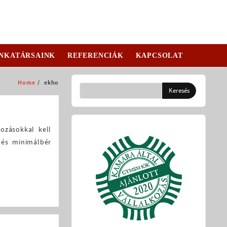
NKATÁRSAINK
REFERENCIÁK
KAPCSOLAT
Home
ekho
ozásokkal kell
 és minimálbér