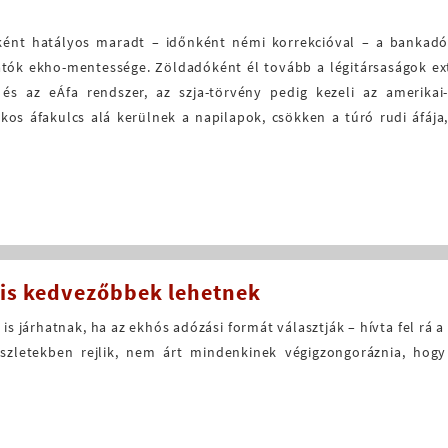
ént hatályos maradt – időnként némi korrekcióval – a bankadó,
tatók ekho-mentessége. Zöldadóként él tovább a légitársaságok ext
és az eÁfa rendszer, az szja-törvény pedig kezeli az amerikai
kos áfakulcs alá kerülnek a napilapok, csökken a túró rudi áfáj
 is kedvezőbbek lehetnek
 járhatnak, ha az ekhós adózási formát választják – hívta fel rá a
szletekben rejlik, nem árt mindenkinek végigzongoráznia, hog