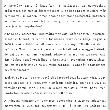
A kormány szeretné kiszorítani a katázásból az ügyvédeket,
brókereket, sőt még az állatorvosokat is, de közölni ezt egyelőre még
nem merték, miközben Romániában éppen most bocsátották közvitára
az adózási változások teljes szövegét, előzetesen, a parlamenti
beterjesztést megelőzően!
A KATA havi összegének minimálbérhez való kötése az MKOE javaslatai
között is feltűnt, ez lenne a Kisadózók Százalékos Adója, vagyis a
KASZA, ami a többi vállalkozóval azonos arányú TB ellátási alapot
nyújtana. További, konkrét javaslatokat is tett volna az egyesületünk,
de sajnos ehhez nem kaptunk adatokat. A munkaviszonnyá való
átminősítés szabályozásához a könyvelők gyakorlati tapasztalatai
mellett szükség lett volna a 3 millió forintos különadót is tartalmazó
bevételi adatokra.
Ezekről a sávosan bontott bevételi adatokról 2019 kapcsán készült egy
katás statisztika a Pénzügyminisztérium számára, aminek a 2021-es
verzióját kértük megküldeni, de a NAV már azt állította, hogy ilyen
bontásban az adatok “nem állnak rendelkezésre”.
A Pénzügyminisztérium elemzése egyébként a 2019-es adatokkal
magyarázta a 2021-től bevezetett 3 millió feletti 40 százalékos