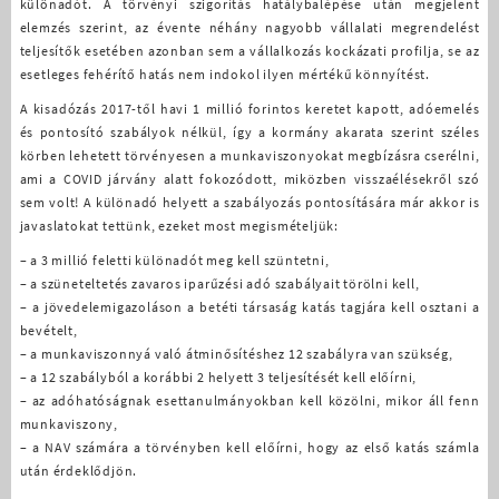
különadót. A törvényi szigorítás hatálybalépése után megjelent
elemzés szerint, az évente néhány nagyobb vállalati megrendelést
teljesítők esetében azonban sem a vállalkozás kockázati profilja, se az
esetleges fehérítő hatás nem indokol ilyen mértékű könnyítést.
A kisadózás 2017-től havi 1 millió forintos keretet kapott, adóemelés
és pontosító szabályok nélkül, így a kormány akarata szerint széles
körben lehetett törvényesen a munkaviszonyokat megbízásra cserélni,
ami a COVID járvány alatt fokozódott, miközben visszaélésekről szó
sem volt! A különadó helyett a szabályozás pontosítására már akkor is
javaslatokat tettünk, ezeket most megismételjük:
– a 3 millió feletti különadót meg kell szüntetni,
– a szüneteltetés zavaros iparűzési adó szabályait törölni kell,
– a jövedelemigazoláson a betéti társaság katás tagjára kell osztani a
bevételt,
– a munkaviszonnyá való átminősítéshez 12 szabályra van szükség,
– a 12 szabályból a korábbi 2 helyett 3 teljesítését kell előírni,
– az adóhatóságnak esettanulmányokban kell közölni, mikor áll fenn
munkaviszony,
– a NAV számára a törvényben kell előírni, hogy az első katás számla
után érdeklődjön.