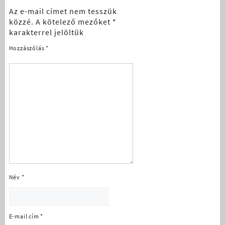
Az e-mail címet nem tesszük
közzé.
A kötelező mezőket
*
karakterrel jelöltük
Hozzászólás
*
Név
*
E-mail cím
*