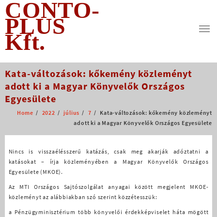
CONTO-
Skip
to
PLUS
content
Kft.
Kata-változások: kőkemény közleményt
adott ki a Magyar Könyvelők Országos
Egyesülete
Home
2022
július
7
Kata-változások: kőkemény közleményt
adott ki a Magyar Könyvelők Országos Egyesülete
Nincs is visszaélésszerű katázás, csak meg akarják adóztatni a
katásokat – írja közleményében a Magyar Könyvelők Országos
Egyesülete (MKOE).
Az MTI Országos Sajtószolgálat anyagai között megjelent MKOE-
közleményt az alábbiakban szó szerint közzétesszük:
a Pénzügyminisztérium több könyvelői érdekképviselet háta mögött