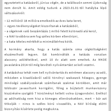
egyeztetett a katázásról, június végén, de a találkozón semmi újdonság
nem derült ki. Amit eddig tudunk a 2023.01.01-től hatályba lépő
változásokról:
– 12 millióról 18 millióra emelkedik az éves kata keret,
– egyes tevékenységeket kiszorítanak a katázásból,
– a cégeknek való beszámlázás 1 millió felett különadó alá kerül,
– a NAV továbbra sem fog széles körben ellenőrizni,
– a kata tételes mértékét a minimálbérhez kötik.
A kormány akarta, hogy a katás számla sima cégköltségként
elszámolható legyen. Ezt kombinálták a katázás vonzóan
alacsony adótételével, amit 10 év alatt sem emeltek. Az MKOE
javaslatára 2014-től még bevételi nyilvántartást se kell vezetni.
A katázáshoz tehát nem kell nyilvántartás és extrémen alacsony az adó,
miközben a kisadózásról szóló törvényi szakaszok hézagos, gyenge
minőségű szabályozásnak számítanak szakmai körökben, amit már
többször javasoltunk korrigálni, főleg a bújtatott munkaviszony
kiszűrésére szolgáló 7 körülményt kellett volna újragondolni. Enélkül
az adóhatóság nem hisz a tömeges ellenőrzésekben, mert – bár azt
titkolják – nincs is széles körű visszaélés, a NAV bíróság előtti
bizonyítási kísérlete pedig megbukna.