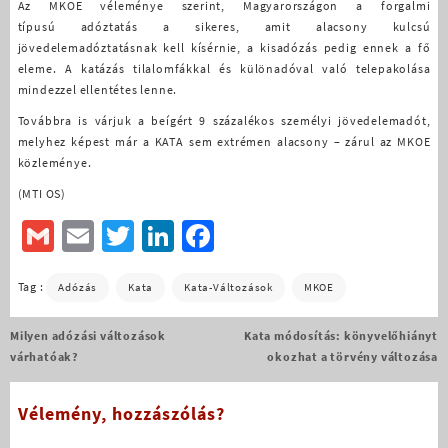
Az MKOE véleménye szerint, Magyarországon a forgalmi
típusú adóztatás a sikeres, amit alacsony kulcsú
jövedelemadóztatásnak kell kísérnie, a kisadózás pedig ennek a fő
eleme. A katázás tilalomfákkal és különadóval való telepakolása
mindezzel ellentétes lenne.
Továbbra is várjuk a beígért 9 százalékos személyi jövedelemadót,
melyhez képest már a KATA sem extrémen alacsony – zárul az MKOE
közleménye.
(MTI OS)
Gmail
Email
Twitter
LinkedIn
Facebook
Tag :
Adózás
Kata
Kata-Változások
MKOE
Bejegyzés
Milyen adózási változások
Kata módosítás: könyvelőhiányt
navigáció
várhatóak?
okozhat a törvény változása
Vélemény, hozzászólás?