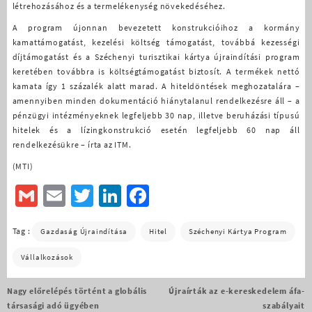
létrehozásához és a termelékenység növekedéséhez.
A program újonnan bevezetett konstrukcióihoz a kormány
kamattámogatást, kezelési költség támogatást, továbbá kezességi
díjtámogatást és a Széchenyi turisztikai kártya újraindítási program
keretében továbbra is költségtámogatást biztosít. A termékek nettó
kamata így 1 százalék alatt marad. A hiteldöntések meghozatalára –
amennyiben minden dokumentáció hiánytalanul rendelkezésre áll – a
pénzügyi intézményeknek legfeljebb 30 nap, illetve beruházási típusú
hitelek és a lízingkonstrukció esetén legfeljebb 60 nap áll
rendelkezésükre – írta az ITM.
(MTI)
Gmail
Email
Twitter
LinkedIn
Facebook
Tag :
Gazdaság Újraindítása
Hitel
Széchenyi Kártya Program
Vállalkozások
Bejegyzés
Nagy előrelépés történt a globális
Újraírták az e-kereskedelem áfa-
navigáció
társasági adó ügyében
szabályait