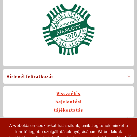
Hírlevél feliratkozás
Visszaélés
bejelentési
tájékoztatás
A weboldalon cookie-kat használunk, amik segítenek minket a
Legutóbbi hírek
lehető legjobb szolgáltatások nyújtásában. Weboldalunk