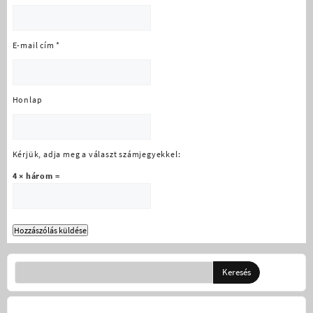
E-mail cím
*
Honlap
Kérjük, adja meg a választ számjegyekkel:
4 × három =