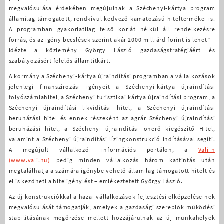
megvalósulása érdekében megújulnak a Széchenyi-kártya program
államilag támogatott, rendkívül kedvező kamatozású hiteltermékei is.
A programban gyakorlatilag felső korlát nélkül áll rendelkezésre
forrás, és az igény becslések szerint akár 2000 milliárd forint is lehet” –
idézte a közlemény György László gazdaságstratégiáért és
szabályozásért felelős államtitkárt.
A kormány a Széchenyi-kártya újraindítási programban a vállalkozások
jelenlegi finanszírozási igényeit a Széchenyi-kártya újraindítási
folyószámlahitel, a Széchenyi turisztikai kártya újraindítási program, a
Széchenyi újraindítási likviditási hitel, a Széchenyi újraindítási
beruházási hitel és ennek részeként az agrár Széchenyi újraindítási
beruházási hitel, a Széchenyi újraindítási önerő kiegészítő Hitel,
valamint a Széchenyi újraindítási lízingkonstrukció indításával segíti.
A megújult vállalkozói információs portálon, a
Vali-n
(www.vali.hu)
pedig minden vállalkozás három kattintás után
megtalálhatja a számára igénybe vehető államilag támogatott hitelt és
el is kezdheti a hiteligénylést – emlékeztetett György László.
Az új konstrukciókkal a hazai vállalkozások fejlesztési elképzeléseinek
megvalósulását támogatják, amelyek a gazdasági szereplők működési
stabilitásának megőrzése mellett hozzájárulnak az új munkahelyek