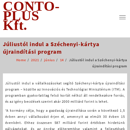
CONTO-
Skip
to
PLUS
content
Kft.
Júliustól indul a Széchenyi-kártya
újraindítási program
Home
2021
június
14
Júliustól indul a Széchenyi-kártya
újraindítási program
Júliustól indul a vállalkozásokat segítő Széchenyi-kártya újraindítási
program – közölte az Innovációs és Technológiai Minisztérium (ITM). A
programban gyakorlatilag felső korlát nélkül áll rendelkezésre forrás,
és az igény becslések szerint akár 2000 milliárd forint is lehet.
“A kormány célja, hogy a gazdaság újraindítása során a következő 1,5
évben annyi vállalkozást érjen el, amennyit az elmúlt 30 évben 15
évenként. Ehhez összesen 587 milliárd forint értékben hirdetünk
pályázatokat, és az önrész előteremtése valamint a fejlesztések