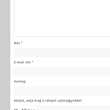
Név
*
E-mail cím
*
Honlap
Kérjük, adja meg a választ számjegyekkel: