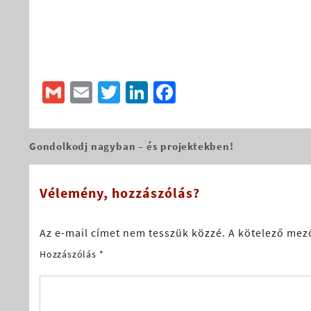
Gmail
Email
Twitter
LinkedIn
Facebook
Gondolkodj nagyban – és projektekben!
Bejegyzés
navigáció
Vélemény, hozzászólás?
Az e-mail címet nem tesszük közzé.
A kötelező mez
Hozzászólás
*