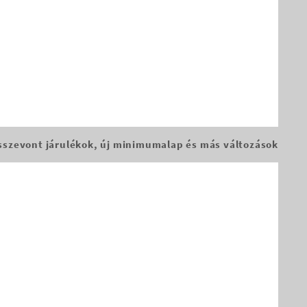
sszevont járulékok, új minimumalap és más változások