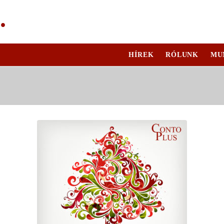
.
HÍREK
RÓLUNK
MU