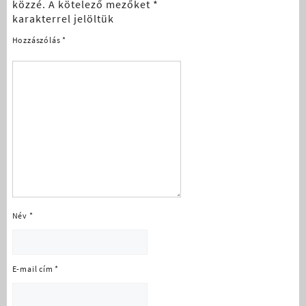
közzé.
A kötelező mezőket
*
karakterrel jelöltük
Hozzászólás
*
Név
*
E-mail cím
*