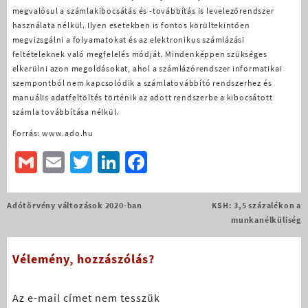
megvalósul a számlakibocsátás és -továbbítás is levelezőrendszer
használata nélkül. Ilyen esetekben is fontos körültekintően
megvizsgálni a folyamatokat és az elektronikus számlázási
feltételeknek való megfelelés módját. Mindenképpen szükséges
elkerülni azon megoldásokat, ahol a számlázórendszer informatikai
szempontból nem kapcsolódik a számlatovábbító rendszerhez és
manuális adatfeltöltés történik az adott rendszerbe a kibocsátott
számla továbbítása nélkül.
Forrás:
www.ado.hu
Gmail
Email
Twitter
LinkedIn
Facebook
Bejegyzés
Adótörvény változások 2020-ban
KSH: 3,5 százalékon a
navigáció
munkanélküliség
Vélemény, hozzászólás?
Az e-mail címet nem tesszük