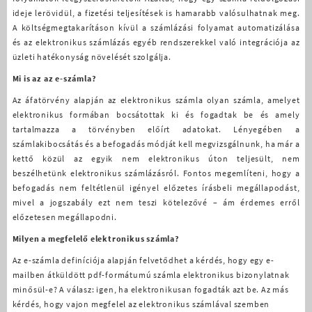
ideje lerövidül, a fizetési teljesítések is hamarabb valósulhatnak meg.
A költségmegtakarításon kívül a számlázási folyamat automatizálása
és az elektronikus számlázás egyéb rendszerekkel való integrációja az
üzleti hatékonyság növelését szolgálja.
Mi is az az e-számla?
Az áfatörvény alapján az elektronikus számla olyan számla, amelyet
elektronikus formában bocsátottak ki és fogadtak be és amely
tartalmazza a törvényben előírt adatokat. Lényegében a
számlakibocsátás és a befogadás módját kell megvizsgálnunk, ha már a
kettő közül az egyik nem elektronikus úton teljesült, nem
beszélhetünk elektronikus számlázásról. Fontos megemlíteni, hogy a
befogadás nem feltétlenül igényel előzetes írásbeli megállapodást,
mivel a jogszabály ezt nem teszi kötelezővé – ám érdemes erről
előzetesen megállapodni.
Milyen a megfelelő elektronikus számla?
Az e-számla definíciója alapján felvetődhet a kérdés, hogy egy e-
mailben átküldött pdf-formátumú számla elektronikus bizonylatnak
minősül-e? A válasz: igen, ha elektronikusan fogadták azt be. Az más
kérdés, hogy vajon megfelel az elektronikus számlával szemben