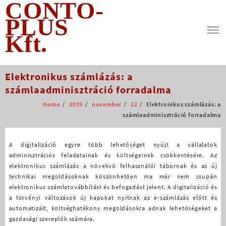
CONTO-
Skip
to
PLUS
content
Kft.
Elektronikus számlázás: a
számlaadminisztráció forradalma
Home
2019
november
22
Elektronikus számlázás: a
számlaadminisztráció forradalma
A digitalizáció egyre több lehetőséget nyújt a vállalatok
adminisztrációs feladatainak és költségeinek csökkentésére. Az
elektronikus számlázás a növekvő felhasználói tábornak és az új
technikai megoldásoknak köszönhetően ma már nem csupán
elektronikus számlatovábbítást és befogadást jelent. A digitalizáció és
a törvényi változások új kapukat nyitnak az e-számlázás előtt és
automatizált, költséghatékony megoldásokra adnak lehetőségeket a
gazdasági szereplők számára.