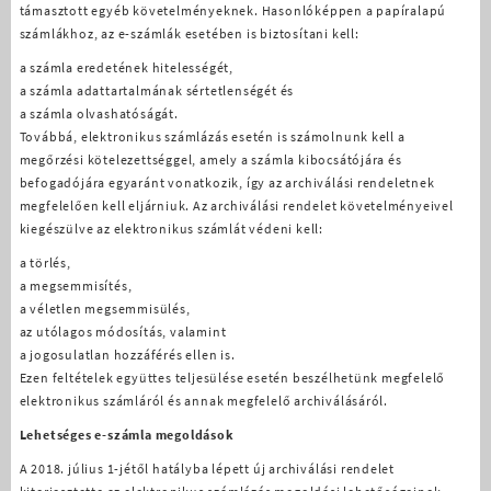
támasztott egyéb követelményeknek. Hasonlóképpen a papíralapú
számlákhoz, az e-számlák esetében is biztosítani kell:
a számla eredetének hitelességét,
a számla adattartalmának sértetlenségét és
a számla olvashatóságát.
Továbbá, elektronikus számlázás esetén is számolnunk kell a
megőrzési kötelezettséggel, amely a számla kibocsátójára és
befogadójára egyaránt vonatkozik, így az archiválási rendeletnek
megfelelően kell eljárniuk. Az archiválási rendelet követelményeivel
kiegészülve az elektronikus számlát védeni kell:
a törlés,
a megsemmisítés,
a véletlen megsemmisülés,
az utólagos módosítás, valamint
a jogosulatlan hozzáférés ellen is.
Ezen feltételek együttes teljesülése esetén beszélhetünk megfelelő
elektronikus számláról és annak megfelelő archiválásáról.
Lehetséges e-számla megoldások
A 2018. július 1-jétől hatályba lépett új archiválási rendelet