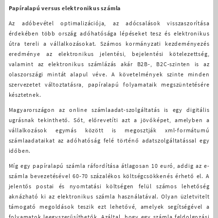
Papíralapú versus elektronikus számla
Az adóbevétel optimalizációja, az adócsalások visszaszorítása
érdekében több ország adóhatósága lépéseket tesz és elektronikus
útra tereli a vállalkozásokat. Számos kormányzati kezdeményezés
eredménye az elektronikus jelentési, bejelentési kötelezettség,
valamint az elektronikus számlázás akár B2B-, B2C-szinten is az
olaszországi mintát alapul véve. A követelmények szinte minden
szervezetet változtatásra, papíralapú folyamataik megszüntetésére
késztetnek.
Magyarországon az online számlaadat-szolgáltatás is egy digitális
ugrásnak tekinthető. Sőt, előrevetíti azt a jövőképet, amelyben a
vállalkozások egymás között is megosztják xml-formátumú
számlaadataikat az adóhatóság felé történő adatszolgáltatással egy
időben.
Míg egy papíralapú számla ráfordítása átlagosan 10 euró, addig az e-
számla bevezetésével 60-70 százalékos költségcsökkenés érhető el. A
jelentős postai és nyomtatási költségen felül számos lehetőség
aknázható ki az elektronikus számla használatával. Olyan üzletvitelt
támogató megoldások teszik ezt lehetővé, amelyek segítségével a
folyamatok leegyszerűsíthetők. Azáltal, hogy egy számla feldolgozási