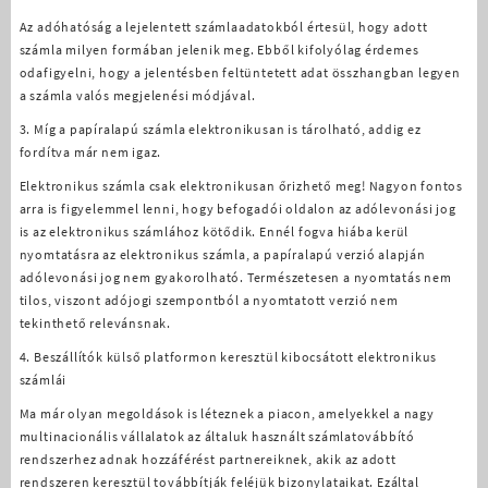
Az adóhatóság a lejelentett számlaadatokból értesül, hogy adott
számla milyen formában jelenik meg. Ebből kifolyólag érdemes
odafigyelni, hogy a jelentésben feltüntetett adat összhangban legyen
a számla valós megjelenési módjával.
3. Míg a papíralapú számla elektronikusan is tárolható, addig ez
fordítva már nem igaz.
Elektronikus számla csak elektronikusan őrizhető meg! Nagyon fontos
arra is figyelemmel lenni, hogy befogadói oldalon az adólevonási jog
is az elektronikus számlához kötődik. Ennél fogva hiába kerül
nyomtatásra az elektronikus számla, a papíralapú verzió alapján
adólevonási jog nem gyakorolható. Természetesen a nyomtatás nem
tilos, viszont adójogi szempontból a nyomtatott verzió nem
tekinthető relevánsnak.
4. Beszállítók külső platformon keresztül kibocsátott elektronikus
számlái
Ma már olyan megoldások is léteznek a piacon, amelyekkel a nagy
multinacionális vállalatok az általuk használt számlatovábbító
rendszerhez adnak hozzáférést partnereiknek, akik az adott
rendszeren keresztül továbbítják feléjük bizonylataikat. Ezáltal