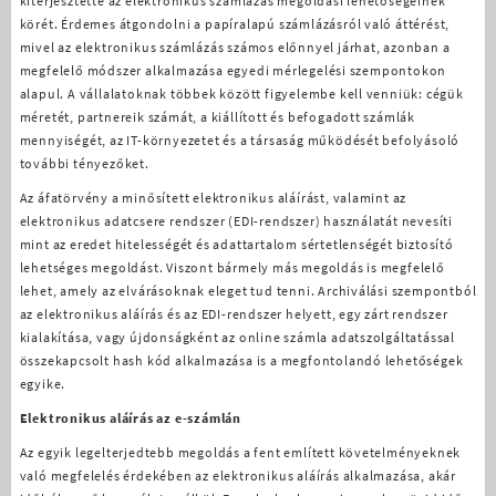
kiterjesztette az elektronikus számlázás megoldási lehetőségeinek
körét. Érdemes átgondolni a papíralapú számlázásról való áttérést,
mivel az elektronikus számlázás számos előnnyel járhat, azonban a
megfelelő módszer alkalmazása egyedi mérlegelési szempontokon
alapul. A vállalatoknak többek között figyelembe kell venniük: cégük
méretét, partnereik számát, a kiállított és befogadott számlák
mennyiségét, az IT-környezetet és a társaság működését befolyásoló
további tényezőket.
Az áfatörvény a minősített elektronikus aláírást, valamint az
elektronikus adatcsere rendszer (EDI-rendszer) használatát nevesíti
mint az eredet hitelességét és adattartalom sértetlenségét biztosító
lehetséges megoldást. Viszont bármely más megoldás is megfelelő
lehet, amely az elvárásoknak eleget tud tenni. Archiválási szempontból
az elektronikus aláírás és az EDI-rendszer helyett, egy zárt rendszer
kialakítása, vagy újdonságként az online számla adatszolgáltatással
összekapcsolt hash kód alkalmazása is a megfontolandó lehetőségek
egyike.
Elektronikus aláírás az e-számlán
Az egyik legelterjedtebb megoldás a fent említett követelményeknek
való megfelelés érdekében az elektronikus aláírás alkalmazása, akár