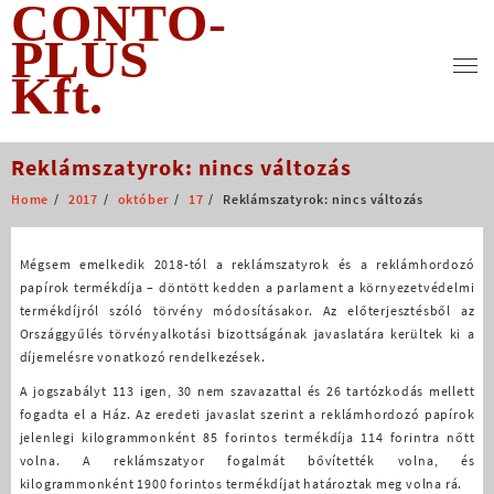
CONTO-
Skip
to
PLUS
content
Kft.
Reklámszatyrok: nincs változás
Home
2017
október
17
Reklámszatyrok: nincs változás
Mégsem emelkedik 2018-tól a reklámszatyrok és a reklámhordozó
papírok termékdíja – döntött kedden a parlament a környezetvédelmi
termékdíjról szóló törvény módosításakor. Az előterjesztésből az
Országgyűlés törvényalkotási bizottságának javaslatára kerültek ki a
díjemelésre vonatkozó rendelkezések.
A jogszabályt 113 igen, 30 nem szavazattal és 26 tartózkodás mellett
fogadta el a Ház. Az eredeti javaslat szerint a reklámhordozó papírok
jelenlegi kilogrammonként 85 forintos termékdíja 114 forintra nőtt
volna. A reklámszatyor fogalmát bővítették volna, és
kilogrammonként 1900 forintos termékdíjat határoztak meg volna rá.