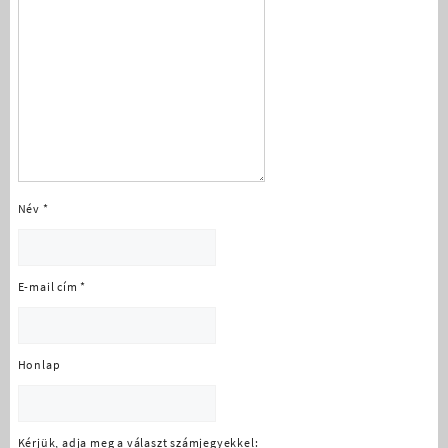
Név
*
E-mail cím
*
Honlap
Kérjük, adja meg a választ számjegyekkel: