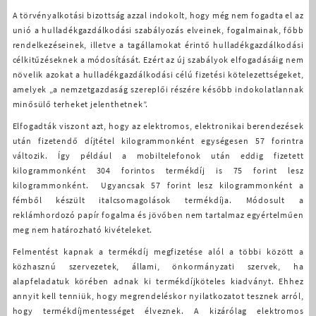
A törvényalkotási bizottság azzal indokolt, hogy még nem fogadta el az
unió a hulladékgazdálkodási szabályozás elveinek, fogalmainak, főbb
rendelkezéseinek, illetve a tagállamokat érintő hulladékgazdálkodási
célkitűzéseknek a módosítását. Ezért az új szabályok elfogadásáig nem
növelik azokat a hulladékgazdálkodási célú fizetési kötelezettségeket,
amelyek „a nemzetgazdaság szereplői részére később indokolatlannak
minősülő terheket jelenthetnek”.
Elfogadták viszont azt, hogy az elektromos, elektronikai berendezések
után fizetendő díjtétel kilogrammonként egységesen 57 forintra
változik. Így például a mobiltelefonok után eddig fizetett
kilogrammonként 304 forintos termékdíj is 75 forint lesz
kilogrammonként. Ugyancsak 57 forint lesz kilogrammonként a
fémből készült italcsomagolások termékdíja. Módosult a
reklámhordozó papír fogalma és jövőben nem tartalmaz egyértelműen
meg nem határozható kivételeket.
Felmentést kapnak a termékdíj megfizetése alól a többi között a
közhasznú szervezetek, állami, önkormányzati szervek, ha
alapfeladatuk körében adnak ki termékdíjköteles kiadványt. Ehhez
annyit kell tenniük, hogy megrendeléskor nyilatkozatot tesznek arról,
hogy termékdíjmentességet élveznek. A kizárólag elektromos