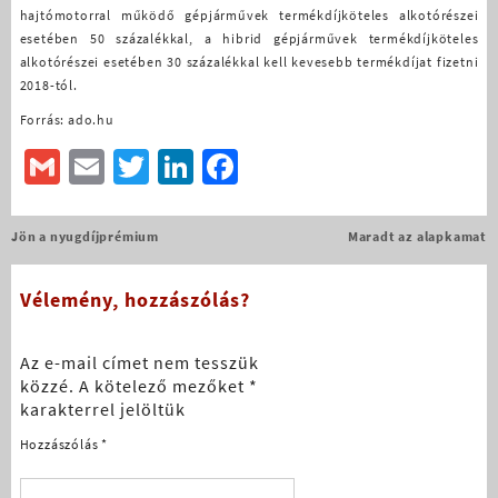
hajtómotorral működő gépjárművek termékdíjköteles alkotórészei
esetében 50 százalékkal, a hibrid gépjárművek termékdíjköteles
alkotórészei esetében 30 százalékkal kell kevesebb termékdíjat fizetni
2018-tól.
Forrás: ado.hu
Gmail
Email
Twitter
LinkedIn
Facebook
Bejegyzés
Jön a nyugdíjprémium
Maradt az alapkamat
navigáció
Vélemény, hozzászólás?
Az e-mail címet nem tesszük
közzé.
A kötelező mezőket
*
karakterrel jelöltük
Hozzászólás
*