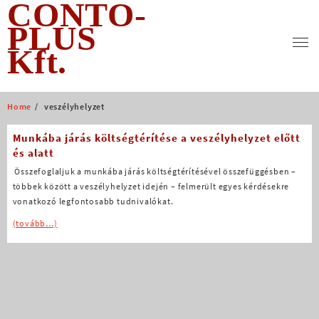
CONTO-
Skip
to
PLUS
content
Kft.
Home
veszélyhelyzet
Munkába járás költségtérítése a veszélyhelyzet előtt
és alatt
Összefoglaljuk a munkába járás költségtérítésével összefüggésben –
többek között a veszélyhelyzet idején – felmerült egyes kérdésekre
vonatkozó legfontosabb tudnivalókat.
(tovább…)