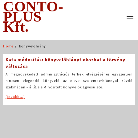
CONTO-
Skip
to
PLUS
content
Kft.
Home
könyvelőhiány
Kata módosítás: könyvelőhiányt okozhat a törvény
változása
A megnövekedett adminisztrációs terhek elvégzéséhez egyszerűen
nincsen elegendő könyvelő az eleve szakemberhiánnyal küzdő
szakmában – állítja a Minősített Könyvelők Egyesülete.
(tovább…)