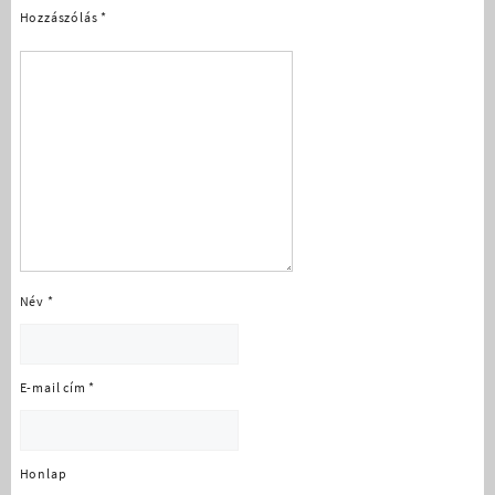
Hozzászólás
*
Név
*
E-mail cím
*
Honlap