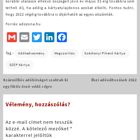
korábbi utalások elfekvő összegeit jövő év május 31-éig továbbra sem
terheli díj, ha addig a kártyatulajdonos azokat elkölti. Fontos tudni,
hogy 2022 végéig továbbra is átjárhatók az egyes alszámlák.
Forrás: adozona.hu
Gmail
Email
Twitter
LinkedIn
Facebook
Tag :
Adókedvezmény
Megszorítás
Széchenyi Pihenő Kártya
SZÉP Kártya
Bejegyzés
Százmilliós adóbírságot szabtak ki
Őszi adóváltozások 2022
navigáció
egy fiktív őrző-védő cégre
Vélemény, hozzászólás?
Az e-mail címet nem tesszük
közzé.
A kötelező mezőket
*
karakterrel jelöltük