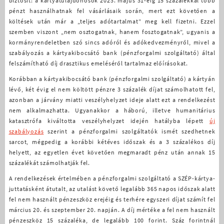
biztosít: a kártyatulajdonosok 2023. május 31-éig 15 százalékkal több
pénzt használhatnak fel vásárlásaik során, mert ezt követően a
költések után már a „teljes adótartalmat” meg kell fizetni. Ezzel
szemben viszont „nem osztogatnak, hanem fosztogatnak”, ugyanis a
kormányrendeletben szó sincs adóról és adókedvezményről, mivel a
szabályozás a kártyakibocsátó bank (pénzforgalmi szolgáltató) által
felszámítható díj drasztikus emeléséről tartalmaz előírásokat.
Korábban a kártyakibocsátó bank (pénzforgalmi szolgáltató) a kártyán
lévő, két évig el nem költött pénzre 3 százalék díjat számolhatott fel,
azonban a járvány miatti veszélyhelyzet ideje alatt ezt a rendelkezést
nem alkalmazhatta. Ugyanakkor a háború, illetve humanitárius
katasztrófa kiváltotta veszélyhelyzet idején hatályba lépett
új
szabályozás
szerint a pénzforgalmi szolgáltatók ismét szedhetnek
sarcot, mégpedig a korábbi kétéves időszak és a 3 százalékos díj
helyett, az egyetlen évet követően megmaradt pénz után annak 15
százalékát számolhatják fel.
A rendelkezések értelmében a pénzforgalmi szolgáltató a SZÉP-kártya-
juttatásként átutalt, az utalást követő legalább 365 napos időszak alatt
fel nem használt pénzeszköz erejéig és terhére egyszeri díjat számít fel
március 20. és szeptember 20. napján. A díj mértéke a fel nem használt
pénzeszköz 15 százaléka, de legalább 100 forint. Száz forintnál