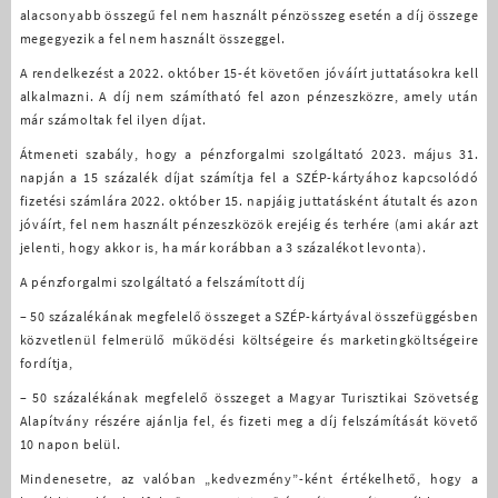
alacsonyabb összegű fel nem használt pénzösszeg esetén a díj összege
megegyezik a fel nem használt összeggel.
A rendelkezést a 2022. október 15-ét követően jóváírt juttatásokra kell
alkalmazni. A díj nem számítható fel azon pénzeszközre, amely után
már számoltak fel ilyen díjat.
Átmeneti szabály, hogy a pénzforgalmi szolgáltató 2023. május 31.
napján a 15 százalék díjat számítja fel a SZÉP-kártyához kapcsolódó
fizetési számlára 2022. október 15. napjáig juttatásként átutalt és azon
jóváírt, fel nem használt pénzeszközök erejéig és terhére (ami akár azt
jelenti, hogy akkor is, ha már korábban a 3 százalékot levonta).
A pénzforgalmi szolgáltató a felszámított díj
– 50 százalékának megfelelő összeget a SZÉP-kártyával összefüggésben
közvetlenül felmerülő működési költségeire és marketingköltségeire
fordítja,
– 50 százalékának megfelelő összeget a Magyar Turisztikai Szövetség
Alapítvány részére ajánlja fel, és fizeti meg a díj felszámítását követő
10 napon belül.
Mindenesetre, az valóban „kedvezmény”-ként értékelhető, hogy a