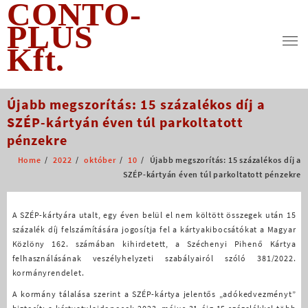
CONTO-
Skip
to
PLUS
content
Kft.
Újabb megszorítás: 15 százalékos díj a
SZÉP-kártyán éven túl parkoltatott
pénzekre
Home
2022
október
10
Újabb megszorítás: 15 százalékos díj a
SZÉP-kártyán éven túl parkoltatott pénzekre
A SZÉP-kártyára utalt, egy éven belül el nem költött összegek után 15
százalék díj felszámítására jogosítja fel a kártyakibocsátókat a Magyar
Közlöny 162. számában kihirdetett, a Széchenyi Pihenő Kártya
felhasználásának veszélyhelyzeti szabályairól szóló 381/2022.
kormányrendelet.
A kormány tálalása szerint a SZÉP-kártya jelentős „adókedvezményt”