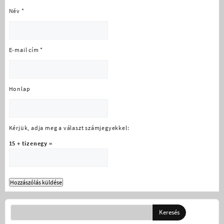
Név
*
E-mail cím
*
Honlap
Kérjük, adja meg a választ számjegyekkel:
15 + tizenegy =