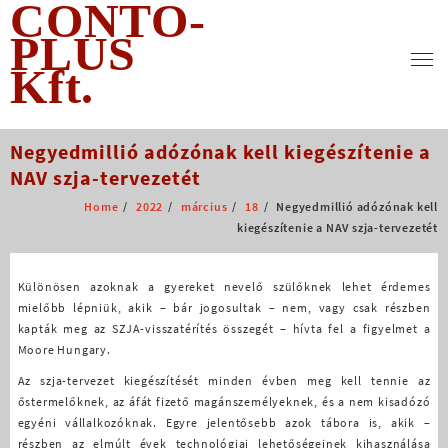
CONTO-
Skip
to
PLUS
content
Kft.
Negyedmillió adózónak kell kiegészítenie a
NAV szja-tervezetét
Home
2022
március
18
Negyedmillió adózónak kell
kiegészítenie a NAV szja-tervezetét
Különösen azoknak a gyereket nevelő szülőknek lehet érdemes
mielőbb lépniük, akik – bár jogosultak – nem, vagy csak részben
kapták meg az SZJA-visszatérítés összegét – hívta fel a figyelmet a
Moore Hungary.
Az szja-tervezet kiegészítését minden évben meg kell tennie az
őstermelőknek, az áfát fizető magánszemélyeknek, és a nem kisadózó
egyéni vállalkozóknak. Egyre jelentősebb azok tábora is, akik –
részben az elmúlt évek technológiai lehetőségeinek kihasználása