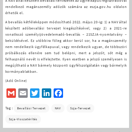
A NAV által készített bevallási tervezetek az ügyfélkapus regisztrációval
rendelkező magánszemély adózók számára az eszja.gov.hu oldalon
érhetők el.
A bevallás kétféleképpen módosítható 2022. május 20-ig: 1) a NAV által
készített adóbevallási tervezet kiegészítésével, vagy 2) a 2021-re
vonatkozó személyijövedelemadó-bevallás – 21SZJA-nyomtatvány –
beküldésével. Ez utóbbira főleg akkor kerül sor, ha a magánszemély
nem rendelkezik ügyfélkapuval, vagy rendelkezik ugyan, de többszöri
próbálkozás ellenére sem tud belépni, mert a jelszót, sőt még a
felhasználó nevét is elfelejtette. Ilyen esetben a jelszó személyesen is
megújítható a NAV bármely központi ügyfélszolgálatán vagy bármelyik
kormányablakban.
(Adó Online)
Gmail
Email
Twitter
LinkedIn
Facebook
Tag :
Bevallási Tervezet
NAV
Szja-Tervezet
Szja-Visszatérítés