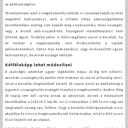
az adóhatósághoz.
Természetesen azok a magánszemély adózók is visszakaphatják az őket
megillető kedvezményt, akik a kifizető hibás adatszolgáltatása
következtében esetleg nem kapták meg a kedvezmény teljes összegét,
vagy a kiutalt adó-visszatérítés összegével maradéktalanul nem
értenek egyet. Továbbá akkor is felülvizsgálatra szorul a bevallás, ha
év közben a magánszemély nem érvényesítette a családi
adókedvezményt, illetve más kedvezményt, vagy érvényesített ugyan
kedvezményt, de annak összege változik.
Kétféleképp lehet módosítani
A szükséges adatokat ugyan legkésőbb május 20-áig kell pótolni,
azonban visszaigénylés esetén nem érdemes az utolsó pillanatig várni,
mivel a bevallás kiegészítését követő 30 napon belül az adóhatóság a
jogszerű visszaigénylés összegét kiutalja a magánszemély részére. Még
30 napig sem kell várnia annak az adózónak, akinek a módosított
bevallásában a 21SZJA-C lap 80. sor c) oszlopában 1 000 forint vagy azt
meghaladó összeg van, feltéve, hogy a bevallás feldolgozásának nincs
akadálya és nincs a magánszemélynek köztartozása, mivel a NAV soron
kívül teljesíti ezt az utalást.