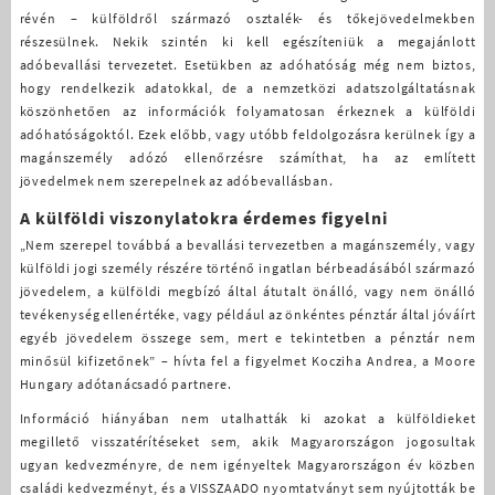
révén – külföldről származó osztalék- és tőkejövedelmekben
részesülnek. Nekik szintén ki kell egészíteniük a megajánlott
adóbevallási tervezetet. Esetükben az adóhatóság még nem biztos,
hogy rendelkezik adatokkal, de a nemzetközi adatszolgáltatásnak
köszönhetően az információk folyamatosan érkeznek a külföldi
adóhatóságoktól. Ezek előbb, vagy utóbb feldolgozásra kerülnek így a
magánszemély adózó ellenőrzésre számíthat, ha az említett
jövedelmek nem szerepelnek az adóbevallásban.
A külföldi viszonylatokra érdemes figyelni
„Nem szerepel továbbá a bevallási tervezetben a magánszemély, vagy
külföldi jogi személy részére történő ingatlan bérbeadásából származó
jövedelem, a külföldi megbízó által átutalt önálló, vagy nem önálló
tevékenység ellenértéke, vagy például az önkéntes pénztár által jóváírt
egyéb jövedelem összege sem, mert e tekintetben a pénztár nem
minősül kifizetőnek” – hívta fel a figyelmet Kocziha Andrea, a Moore
Hungary adótanácsadó partnere.
Információ hiányában nem utalhatták ki azokat a külföldieket
megillető visszatérítéseket sem, akik Magyarországon jogosultak
ugyan kedvezményre, de nem igényeltek Magyarországon év közben
családi kedvezményt, és a VISSZAADO nyomtatványt sem nyújtották be