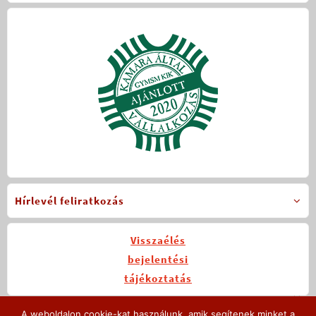
Hírlevél feliratkozás
Visszaélés
bejelentési
tájékoztatás
A weboldalon cookie-kat használunk, amik segítenek minket a