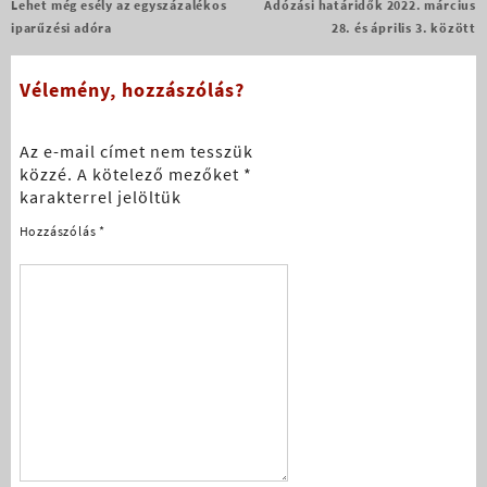
Bejegyzés
Lehet még esély az egyszázalékos
Adózási határidők 2022. március
navigáció
iparűzési adóra
28. és április 3. között
Vélemény, hozzászólás?
Az e-mail címet nem tesszük
közzé.
A kötelező mezőket
*
karakterrel jelöltük
Hozzászólás
*