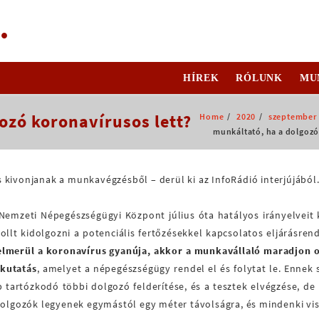
.
HÍREK
RÓLUNK
MU
ozó koronavírusos lett?
Home
2020
szeptember
munkáltató, ha a dolgozó
 kivonjanak a munkavégzésből – derül ki az InfoRádió interjújából
emzeti Népegészségügyi Központ július óta hatályos irányelveit 
lt kidolgozni a potenciális fertőzésekkel kapcsolatos eljárásrendr
elmerül a koronavírus gyanúja, akkor a munkavállaló maradjon o
tkutatás
, amelyet a népegészségügy rendel el és folytat le. Ennek 
 tartózkodó többi dolgozó felderítése, és a tesztek elvégzése, d
 dolgozók legyenek egymástól egy méter távolságra, és mindenki vi