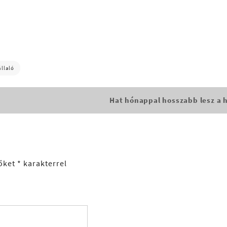
llaló
Hat hónappal hosszabb lesz a 
őket
*
karakterrel