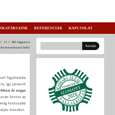
NKATÁRSAINK
REFERENCIÁK
KAPCSOLAT
18
Mit tegyen a
 koronavírusos lett?
.
kell figyelembe
e, így javasolt
tthon és vegye
során fontos az
e még fontosabb
seljen maszkot.