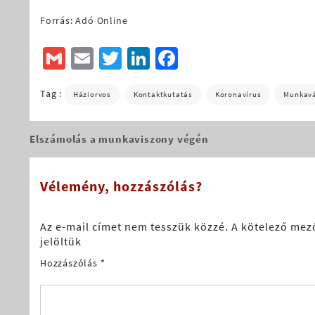
Forrás: Adó Online
Gmail
Email
Twitter
LinkedIn
Facebook
Tag :
Háziorvos
Kontaktkutatás
Koronavírus
Munkavá
Elszámolás a munkaviszony végén
Bejegyzés
navigáció
Vélemény, hozzászólás?
Az e-mail címet nem tesszük közzé.
A kötelező mez
jelöltük
Hozzászólás
*