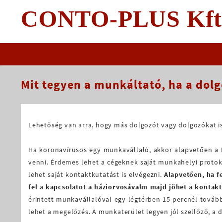
Skip
CONTO-PLUS Kft
to
content
Mit tegyen a munkáltató, ha a dolg
Lehetőség van arra, hogy más dolgozót vagy dolgozókat is
Ha koronavírusos egy munkavállaló, akkor alapvetően a N
venni. Érdemes lehet a cégeknek saját munkahelyi protokol
lehet saját kontaktkutatást is elvégezni.
Alapvetően, ha f
fel a kapcsolatot a háziorvosávalm majd jöhet a kontak
érintett munkavállalóval egy légtérben 15 percnél tovább
lehet a megelőzés. A munkaterület legyen jól szellőző, a