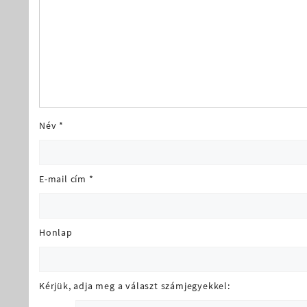
Név
*
E-mail cím
*
Honlap
Kérjük, adja meg a választ számjegyekkel: