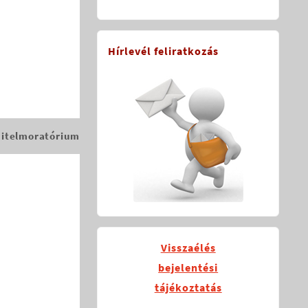
Hírlevél feliratkozás
hitelmoratórium
Visszaélés
bejelentési
tájékoztatás