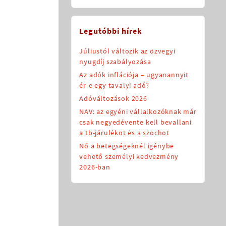
Legutóbbi hírek
Júliustól változik az özvegyi
nyugdíj szabályozása
Az adók inflációja – ugyanannyit
ér-e egy tavalyi adó?
Adóváltozások 2026
NAV: az egyéni vállalkozóknak már
csak negyedévente kell bevallani
a tb-járulékot és a szochot
Nő a betegségeknél igénybe
vehető személyi kedvezmény
2026-ban