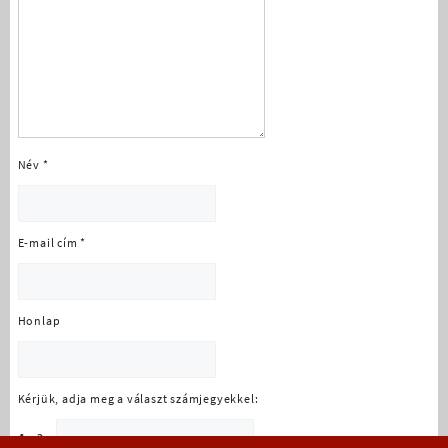
Név
*
E-mail cím
*
Honlap
Kérjük, adja meg a választ számjegyekkel:
4 × 2 =