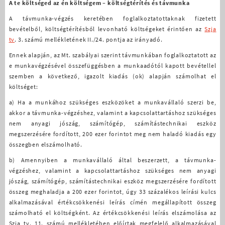
A te költséged az én költségem – költségtérítés és távmunka
A távmunka-végzés keretében foglalkoztatottaknak fizetett
bevételből, költségtérítésből levonható költségeket érintően az
Szja
tv
. 3. számú mellékletének II./24. pontja az irányadó.
Ennek alapján, az Mt. szabályai szerint távmunkában foglalkoztatott az
e munkavégzésével összefüggésben a munkaadótól kapott bevétellel
szemben a következő, igazolt kiadás (ok) alapján számolhat el
költséget:
a)
Ha a munkához szükséges eszközöket a munkavállaló szerzi be,
akkor a távmunka-végzéshez, valamint a kapcsolattartáshoz szükséges
nem anyagi jószág, számítógép, számítástechnikai eszköz
megszerzésére fordított, 200 ezer forintot meg nem haladó kiadás egy
összegben elszámolható.
b)
Amennyiben a munkavállaló által beszerzett, a távmunka-
végzéshez, valamint a kapcsolattartáshoz szükséges nem anyagi
jószág, számítógép, számítástechnikai eszköz megszerzésére fordított
összeg meghaladja a 200 ezer forintot, úgy 33 százalékos leírási kulcs
alkalmazásával értékcsökkenési leírás címén megállapított összeg
számolható el költségként. Az értékcsökkenési leírás elszámolása az
Szja tv. 11. számú mellékletében előírtak megfelelő alkalmazásával