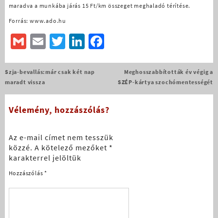
maradva a munkába járás 15 Ft/km összeget meghaladó térítése.
Forrás: www.ado.hu
Gmail
Email
Twitter
LinkedIn
Facebook
Bejegyzés
Szja-bevallás:már csak két nap
Meghosszabbították év végig a
navigáció
maradt vissza
SZÉP-kártya szochómentességét
Vélemény, hozzászólás?
Az e-mail címet nem tesszük
közzé.
A kötelező mezőket
*
karakterrel jelöltük
Hozzászólás
*