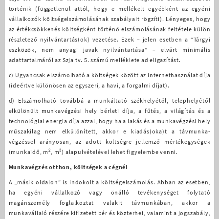
történik (függetlenül attól, hogy e mellékelt egyébként az egyéni
vállalkozók költségelszámolásának szabályait rögzíti). Lényeges, hogy
az értékcsökkenés költségként történő elszámolásának feltétele külön
részletező nyilvántartás(ok) vezetése. Ezek – jelen esetben a “Tárgyi
eszközök, nem anyagi javak nyilvántartása”
–
elvárt minimális
adattartalmáról az Szja tv. 5. számú melléklete ad eligazítást.
c)
Ugyancsak elszámolható a költségek között az internethasználat díja
(ideértve különösen az egyszeri, a havi, a forgalmi díjat).
d)
Elszámolható továbbá a munkáltató székhelyétől, telephelyétől
elkülönült munkavégzési hely bérleti díja, a fűtés, a világítás és a
technológiai energia díja azzal, hogy ha a lakás és a munkavégzési hely
műszakilag nem elkülönített, akkor e kiadás(oka)t a távmunka-
végzéssel arányosan, az adott költségre jellemző mértékegységek
2
3
(munkaidő, m
, m
) alapulvételével lehet figyelembe venni.
Munkavégzés otthon, költségek a cégnél
A „másik oldalon” is indokolt a költségelszámolás. Abban az esetben,
ha egyéni vállalkozó vagy önálló tevékenységet folytató
magánszemély foglalkoztat valakit távmunkában, akkor a
munkavállaló részére kifizetett bér és közterhei, valamint a jogszabály,