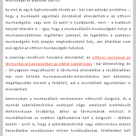
lehetőségei az alábbiak szerint.
Az első és egyik legfontosabb kérdés az – bár nem adózási probléma –,
hogy a munkaadó egyoldalú döntésével elrendelheti-e az otthoni
munkavégzést, vagy sem. Ez azért is tisztázandó, mert – a kialakult
helyzet ellenére is – igaz, hogy a munkavállalók munkavégzési helye a
munkaszerződésben rögzítetten szerepel, de legalábbis a szokásos
munkavégzési hely alapján meghatározható hely, ami általában nem
esik egybe az otthoni munkavégzés helyével.
A jelenlegi rendkívüli helyzetre tekintettel, az
otthoni munkával és
távmunkával kapcsolatban az eddigi szabályozás
– bár átmenetileg, de
– lényegesen megváltozott! A távmunka elrendelése a továbbiakban
már nem kötődik munkaszerződés-módosításhoz (ami kétoldalú
megállapodást követel a felektől), azt a munkáltató egyoldalúan is
elrendelheti.
Amennyiben a munkavállaló rendszeresen otthonról dolgozik, és a
munkát számítástechnikai eszközzel végzi, amelynek eredményét
elektronikusan továbbítja, akkor az távmunkának minősül. A
munkáltatónak ez esetben tájékoztatnia kell a dolgozót – többek
között – arról is, hogy a számítástechnikai vagy elektronikus eszköz
használatára vonatkozóan milyen korlátozásokat, feltételeket kell