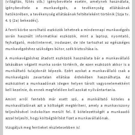
(világítás, fűtés stb.) igénybevétele esetén, amelynek használata,
igénybevétele a munkavégzés, a tevékenység ellátásának
hatókörében, a tevékenység ellátásának feltételeként történik [Szja tv.
4. § (2a) bekezdés].
A fenti körbe sorolható eszközök lehetnek a mindennapi munkavégzés
során használt informatikai eszközök, mint a laptop, nyomtató,
fejhallgató, mobilinternet, irodaszer, de ide tartozhat az egészséges
munkavégzéshez szükséges bútor, szék biztosítása is.
A munkavégzéshez átadott eszközök használata bár a munkavállaló
lakásában végzett munka során történik, de ezen eszközök akkor is a
munkáltató tulajdonát képezik. Ezért azokat a munkavállaló csak a
munkavégzés zavartalan ellátása érdekében használhatja. Az
eszközöket a munkaadónak idegen helyen tárolt vagyonelemekként
kell kezelnie, és ennek megfelelően kell azokat nyilvántartania.
Amint arról fentebb már esett szó, a munkáltató köteles a
munkavállalónak azt a költségét megtéríteni, amely a munkaviszony
teljesítésével indokoltan merült fel. E kötelezettségét a munkaadó
azzal teljesíti, hogy költségtérítést fizet a munkavállalónak.
Vizsgáljuk meg fentieket részletesebben is!