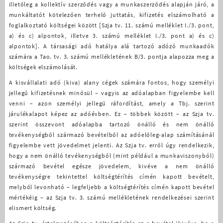
illetőleg a kollektív szerződés vagy a munkaszerződés alapján járó, a
munkáltatót kötelezően terhelő juttatás, kifizetés elszámolható a
foglalkoztató költségei között [Szja tv. 11. számú melléklet I./3. pont,
a) és c) alpontok, illetve 3. számú melléklet I./3. pont a) és c)
alpontok]. A társasági adó hatálya alá tartozó adózó munkaadók
számára a Tao. tv. 3. számú mellékletének B/3. pontja alapozza meg a
költségek elszámolását.
A kisvállalati adó (kiva) alany cégek számára fontos, hogy személyi
jellegű kifizetésnek minősül – vagyis az adóalapban figyelembe kell
venni – azon személyi jellegű ráfordítást, amely a Tbj. szerint
járulékalapot képez az adóévben. Ez – többek között – az Szja tv.
szerint összevont adóalapba tartozó önálló és nem önálló
tevékenységből származó bevételből az adóelőleg-alap számításánál
figyelembe vett jövedelmet jelenti. Az Szja tv. erről úgy rendelkezik,
hogy a nem önálló tevékenységből (mint például a munkaviszonyból)
származó bevétel egésze jövedelem, kivéve a nem önálló
tevékenységre tekintettel költségtérítés címén kapott bevételt,
melyből levonható – legfeljebb a költségtérítés címén kapott bevétel
mértékéig – az Szja tv. 3. számú mellékletének rendelkezései szerint
elismert költség.