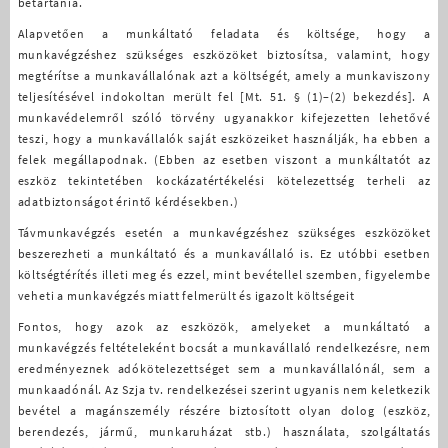
betartania.
Alapvetően a munkáltató feladata és költsége, hogy a
munkavégzéshez szükséges eszközöket biztosítsa, valamint, hogy
megtérítse a munkavállalónak azt a költségét, amely a munkaviszony
teljesítésével indokoltan merült fel [Mt. 51. § (1)–(2) bekezdés]. A
munkavédelemről szóló törvény ugyanakkor kifejezetten lehetővé
teszi, hogy a munkavállalók saját eszközeiket használják, ha ebben a
felek megállapodnak. (Ebben az esetben viszont a munkáltatót az
eszköz tekintetében kockázatértékelési kötelezettség terheli az
adatbiztonságot érintő kérdésekben.)
Távmunkavégzés esetén a munkavégzéshez szükséges eszközöket
beszerezheti a munkáltató és a munkavállaló is. Ez utóbbi esetben
költségtérítés illeti meg és ezzel, mint bevétellel szemben, figyelembe
veheti a munkavégzés miatt felmerült és igazolt költségeit
Fontos, hogy azok az eszközök, amelyeket a munkáltató a
munkavégzés feltételeként bocsát a munkavállaló rendelkezésre, nem
eredményeznek adókötelezettséget sem a munkavállalónál, sem a
munkaadónál. Az Szja tv. rendelkezései szerint ugyanis nem keletkezik
bevétel a magánszemély részére biztosított olyan dolog (eszköz,
berendezés, jármű, munkaruházat stb.) használata, szolgáltatás