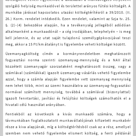
szolgáló helyiség munkaidővel és területtel arányos fűtési költségét. A
munkába járással kapcsolatos utazási költségtérítésről a 39/2010. (II.
26.) Korm. rendelet intézkedik. Ezen rendelet, valamint az Szja tv. 25.
§. (2)-(4) bekezdése alapján, ha a tevékenység jellegéből adódóan
alkalmanként a munkaadónál – a cég irodájában, telephelyén – is meg
kell jelennie, és az utat saját tulajdonú személygépkocsijával teszi
meg, akkor a 15 Ft/km átalányt is figyelembe veheti költségei között.
Üzemanyagköltség címén a kormányrendeletben meghatározott
fogyasztási norma szerinti üzemanyag-mennyiség és a NAV által
közzétett üzemanyagár szorzataként meghatározott összeg, vagy a
számlával (számlákkal) igazolt üzemanyag-vásárlás vehető figyelembe
azzal, hogy a számla alapján figyelembe vett üzemanyag mennyiség
nem lehet több, mint az üzemi használatra az üzemanyag-fogyasztási
normával számított mennyiség, továbbá a számlával (bizonylattal)
igazolt fenntartási, javítási és felújítási költségek számolhatók el a
hivatali célú használat arányában.
Fentiekből az következik a kivás munkaadó számára, hogy a
távmunkában foglalkoztatott munkavállalójának kifizetett munkabér
része a kiva alapjának, míg a költségtérítésből csak az a rész, amellyel
szemben nem vehető figyelembe elismert költség, a fenti példánál