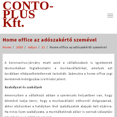
CONTO-
Skip
to
PLUS
content
Kft.
Home office az adószakértő szemével
Home
2020
május
21
Home office az adószakértő szemével
A koronavírus-járvány miatt azok a vállalkozások is igyekeznek
távmunkában foglalkoztatni a munkavállalóikat, amelyek ezt
korábban elképzelhetetlennek tartották. Számukra a home office jogi
kereteinek kidolgozása is kihívást jelent.
Szabályzat és szabályok
Amennyiben a vállalkozó abban a szerencsés helyzetben van, hogy
lehetővé tudja tenni, hogy a munkavállalói otthonról dolgozzanak,
akkor elsősorban a hatályban lévő szabályzatok alapján kell eljárnia.
Ha nincs ilyen szabályzata, a munkáltatónak akkor is vannak választási