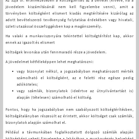
Az Szja tv. értelmezésében a költségtérítés az a bevétel (kivéve, ha a
jövedelem kiszámításánál nem kell figyelembe venni), amit a
törvényben költségként elismert kiadás megtérítésére kizárólag az
adott bevételszerző tevékenység folytatása érdekében vagy hivatali,
üzleti utazással összefüggésben kap a magánszemély.
Ha valaki a munkaviszonyára tekintettel költségtérítést kap, akkor
ennek az igazolt és elismert
költségek levonása után fennmaradó része a jövedelem.
A jövedelmet kétféleképpen lehet meghatározni:
vagy bizonylat nélkül, a jogszabályban meghatározott mérték
számolható el költségként, az e feletti rész egésze pedig
adóköteles;
vagy számlák, bizonylatok (ideértve az útnyilvántartást is)
alapján (tételesen) számolható el költség.
Fontos, hogy ha jogszabályban nem szabályozott költségtérítésben,
költségátalányban részesült az érintett, akkor költséget csak számlák,
bizonylatok alapján számolhat el.
Például a távmunkában foglalkoztatott dolgozó számlák alapján
költségként veheti figyelembe a lakásában a munkavégzés helyeként