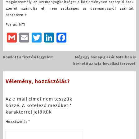
magánszemély az üzemanyagköltséget a közleményben szereplő árak
szerint számolja el, nem szükséges az üzemanyagról számlát
beszereznie.
Forrás: MTI
Gmail
Email
Twitter
LinkedIn
Facebook
Bejegyzés
Romlott a fizetési fegyelem
Még egy hónapig akár SMS-ben is
navigáció
kérhető az szja-bevallási tervezet
Vélemény, hozzászólás?
Az e-mail címet nem tesszük
közzé.
A kötelező mezőket
*
karakterrel jelöltük
Hozzászólás
*