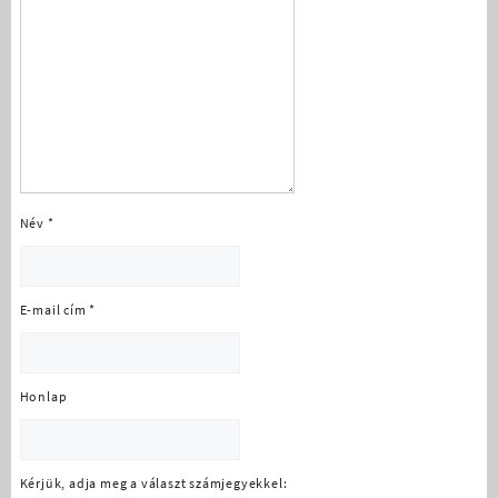
Név
*
E-mail cím
*
Honlap
Kérjük, adja meg a választ számjegyekkel: