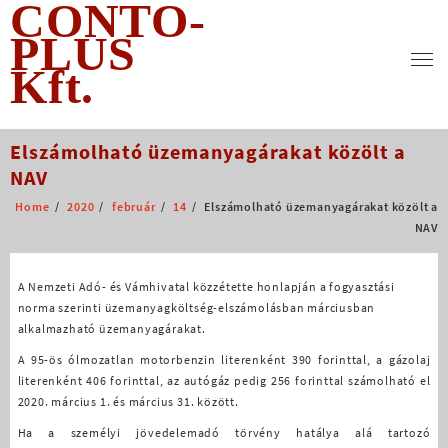
CONTO-
Skip
to
PLUS
content
Kft.
Elszámolható üzemanyagárakat közölt a
NAV
Home
2020
február
14
Elszámolható üzemanyagárakat közölt a
NAV
A Nemzeti Adó- és Vámhivatal közzétette honlapján a fogyasztási
norma szerinti üzemanyagköltség-elszámolásban márciusban
alkalmazható üzemanyagárakat.
A 95-ös ólmozatlan motorbenzin literenként 390 forinttal, a gázolaj
literenként 406 forinttal, az autógáz pedig 256 forinttal számolható el
2020. március 1. és március 31. között.
Ha a személyi jövedelemadó törvény hatálya alá tartozó