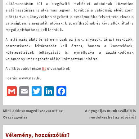
alátámasztásán túl a kiegészítő melléklet adatainak közvetlen
alátámasztására is alkalmas legyen. Továbbá a valódiság elvét szem
előtt tartva a könyvekben rögzített, a beszámolóba felvett tételeknek a
valóságban is megtalálhatónak, bizonyíthatónak és kívülállók által is
megállapíthatónak kell lenniük.
A leltározás alatt tehát nem csak az áruk, anyagok, tárgyi eszközök,
pénzeszközök leltározását kell érteni, hanem a követelések,
kötelezettségek leltározását is, ennélfogva a gazdálkodónak
valamennyi mérlegsorát alá kell támasztani leltárral.
A cikk további része
itt
olvasható el.
Forrás: www.nav.hu
Gmail
Email
Twitter
LinkedIn
Facebook
Bejegyzés
Mini-adócsomagról szavazott az
A nyugdíjas munkavállaló is
navigáció
Országgyűlés
rendelkezhet az adójáról
Vélemény, hozzászólás?