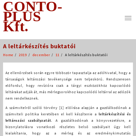
CONTO-
Skip
to
PLUS
content
Kft.
A leltárkészítés buktatói
Home
2019
december
11
A leltárkészítés buktatói
Az ellenőrzések során egyre többször tapasztalja az adóhivatal, hogy a
társaságok leltározási tevékenysége nem teljeskörű. Rendszeresen
előfordul, hogy revízióra csak a tárgyi eszközökhöz kapcsolódó
leltárakat adják át, más mérlegsorokhoz kapcsolódó leltárral az adózók
nem rendelkeznek.
A számvitelről szóló törvény [1] előírása alapján a gazdálkodónak a
számviteli politika keretében el kell készítenie a
leltárkészítési és
leltározási szabályzatát
. A gazdálkodónak a könyvvezetésre, a
bizonylatolásra vonatkozó részletes belső szabályait úgy kell
kialakítania, hogy az a mérleg és az eredménykimutatás