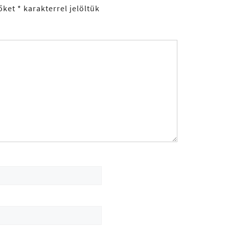
őket
*
karakterrel jelöltük