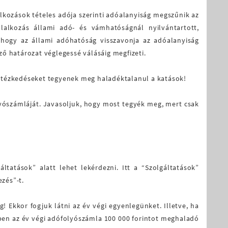
llalkozások tételes adója szerinti adóalanyiság megszűnik az
lalkozás állami adó- és vámhatóságnál nyilvántartott,
 hogy az állami adóhatóság visszavonja az adóalanyiság
ő határozat véglegessé válásáig megfizeti.
 intézkedéseket tegyenek meg haladéktalanul a katások!
lyószámláját. Javasoljuk, hogy most tegyék meg, mert csak
tatások” alatt lehet lekérdezni. Itt a “Szolgáltatások”
zés”-t.
! Ekkor fogjuk látni az év végi egyenlegünket. Illetve, ha
yiben az év végi adófolyószámla 100 000 forintot meghaladó