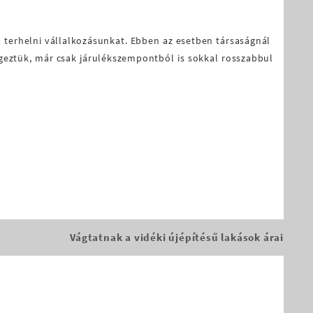
ja terhelni vállalkozásunkat. Ebben az esetben társaságnál
 végeztük, már csak járulékszempontból is sokkal rosszabbul
Vágtatnak a vidéki újépítésű lakások árai