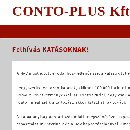
Skip
CONTO-PLUS Kft
to
content
Felhívás KATÁSOKNAK!
A NAV most jutott el oda, hogy ellenőrizze, a katások túll
Leegyszerűsítve, azon katások, akiknek 100 000 forintot 
komoly következményekkel jár. Fontos tudni, hogy csak ak
rögtön megfizetik a tartozást, akkor katázhatnak tovább.
A kataalanyiság adótartozás miatti megszűnésével kapcsol
tapasztalatunk szerint idén a NAV kapacitáshiánnyal küzd