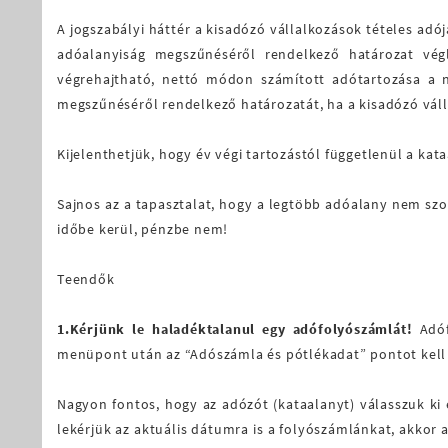
A jogszabályi háttér a kisadózó vállalkozások tételes adójá
adóalanyiság megszűnéséről rendelkező határozat végl
végrehajtható, nettó módon számított adótartozása a n
megszűnéséről rendelkező határozatát, ha a kisadózó váll
Kijelenthetjük, hogy év végi tartozástól függetlenül a k
Sajnos az a tapasztalat, hogy a legtöbb adóalany nem szo
időbe kerül, pénzbe nem!
Teendők
1.Kérjünk le haladéktalanul egy adófolyószámlát!
Adóf
menüpont után az “Adószámla és pótlékadat” pontot kell vá
Nagyon fontos, hogy az adózót (kataalanyt) válasszuk ki é
lekérjük az aktuális dátumra is a folyószámlánkat, akkor 