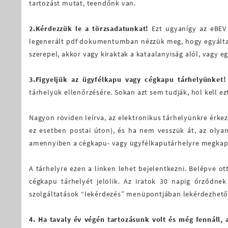
tartozást mutat, teendőnk van.
2.Kérdezzük le a törzsadatunkat!
Ezt ugyanígy az eBEV o
legenerált pdf dokumentumban nézzük meg, hogy egyáltalán
szerepel, akkor vagy kiraktak a kataalanyiság alól, vagy e
3.Figyeljük az ügyfélkapu vagy cégkapu tárhelyünket!
tárhelyük ellenőrzésére. Sokan azt sem tudják, hol kell e
Nagyon röviden leírva, az elektronikus tárhelyünkre érke
ez esetben postai úton), és ha nem vesszük át, az olyan
amennyiben a cégkapu- vagy ügyfélkaputárhelyre megkaptuk
A tárhelyre ezen a linken lehet bejelentkezni. Belépve o
cégkapu tárhelyét jelölik. Az iratok 30 napig őrződn
szolgáltatások “lekérdezés” menüpontjában lekérdezhető
4. Ha tavaly év végén tartozásunk volt és még fennáll,