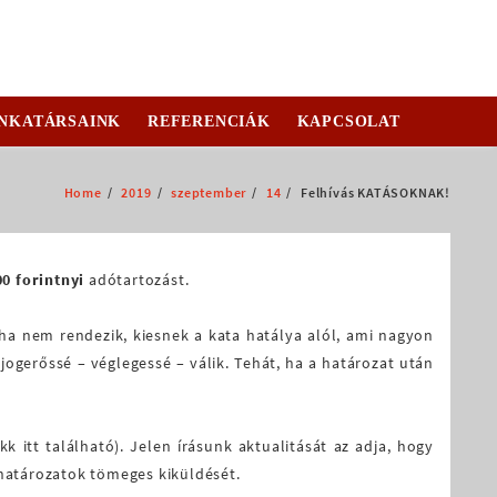
NKATÁRSAINK
REFERENCIÁK
KAPCSOLAT
Home
2019
szeptember
14
Felhívás KATÁSOKNAK!
0 forintnyi
adótartozást.
 ha nem rendezik, kiesnek a kata hatálya alól, ami nagyon
ogerőssé – véglegessé – válik. Tehát, ha a határozat után
 itt található). Jelen írásunk aktualitását az adja, hogy
 határozatok tömeges kiküldését.