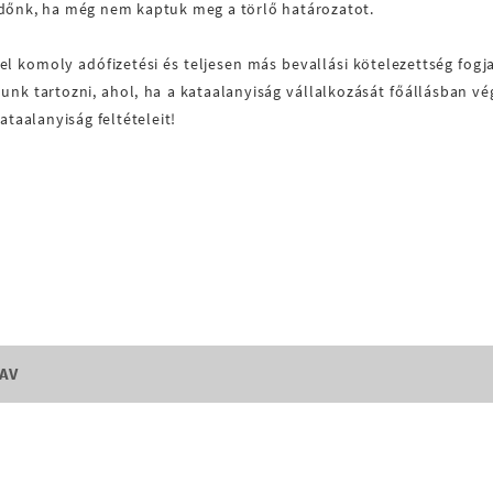
időnk, ha még nem kaptuk meg a törlő határozatot.
el komoly adófizetési és teljesen más bevallási kötelezettség fog
fogunk tartozni, ahol, ha a kataalanyiság vállalkozását főállásban
ataalanyiság feltételeit!
NAV