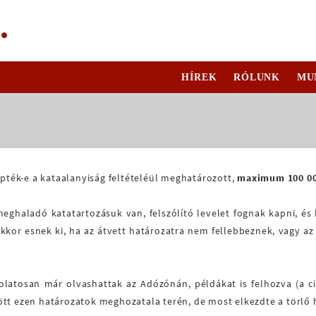
.
HÍREK
RÓLUNK
MU
épték-e a kataalanyiság feltételéül meghatározott,
maximum 100 00
meghaladó katatartozásuk van, felszólító levelet fognak kapni, és
kor esnek ki, ha az átvett határozatra nem fellebbeznek, vagy az j
atosan már olvashattak az Adózónán, példákat is felhozva (a cikk
ött ezen határozatok meghozatala terén, de most elkezdte a törlő