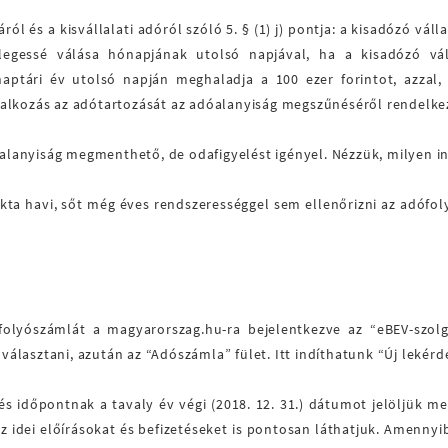
ról és a kisvállalati adóról szóló 5. § (1) j) pontja: a kisadózó vá
egessé válása hónapjának utolsó napjával, ha a kisadózó vál
aptári év utolsó napján meghaladja a 100 ezer forintot, azzal,
alkozás az adótartozását az adóalanyiság megszűnéséről rendelkez
ataalanyiság megmenthető, de odafigyelést igényel. Nézzük, milyen
kta havi, sőt még éves rendszerességgel sem ellenőrizni az adófo
olyószámlát a magyarorszag.hu-ra bejelentkezve az “eBEV-szolgál
lasztani, azután az “Adószámla” fület. Itt indíthatunk “Új lekérde
s időpontnak a tavaly év végi (2018. 12. 31.) dátumot jelöljük meg
az idei előírásokat és befizetéseket is pontosan láthatjuk. Amenn