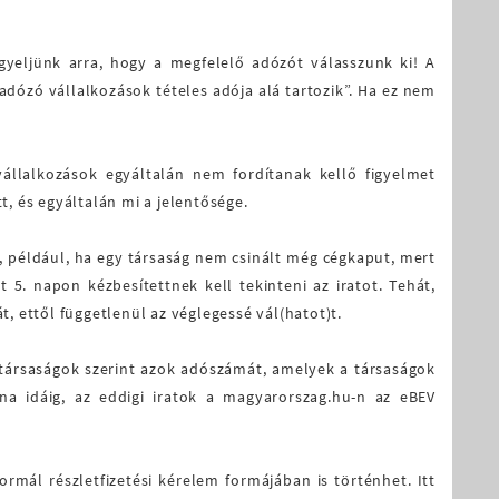
igyeljünk arra, hogy a megfelelő adózót válasszunk ki! A
dózó vállalkozások tételes adója alá tartozik”. Ha ez nem
állalkozások egyáltalán nem fordítanak kellő figyelmet
, és egyáltalán mi a jelentősége.
, például, ha egy társaság nem csinált még cégkaput, mert
5. napon kézbesítettnek kell tekinteni az iratot. Tehát,
 ettől függetlenül az véglegessé vál(hatot)t.
t társaságok szerint azok adószámát, amelyek a társaságok
a idáig, az eddigi iratok a magyarorszag.hu-n az eBEV
mál részletfizetési kérelem formájában is történhet. Itt