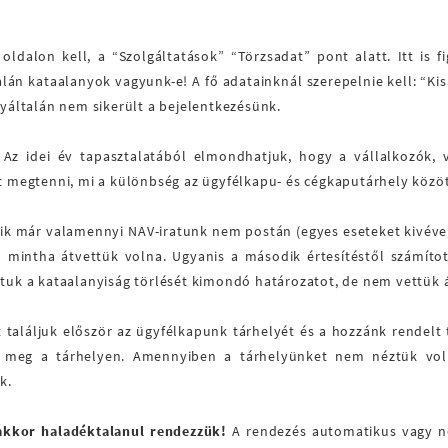
ldalon kell, a “Szolgáltatások” “Törzsadat” pont alatt. Itt is f
 kataalanyok vagyunk-e! A fő adatainknál szerepelnie kell: “Kisa
gyáltalán nem sikerült a bejelentkezésünk.
Az idei év tapasztalatából elmondhatjuk, hogy a vállalkozók, v
zt megtenni, mi a különbség az ügyfélkapu- és cégkaputárhely között
zik már valamennyi NAV-iratunk nem postán (egyes eseteket kivéve
 mintha átvettük volna. Ugyanis a második értesítéstől számított 
 a kataalanyiság törlését kimondó határozatot, de nem vettük át,
tt találjuk először az ügyfélkapunk tárhelyét és a hozzánk rendel
ek meg a tárhelyen. Amennyiben a tárhelyünket nem néztük voln
k.
 akkor haladéktalanul rendezzük!
A rendezés automatikus vagy nor