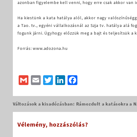
azonban figyelembe kell venni, hogy erre csak akkor van 
Ha kiestünk a kata hatálya alól, akkor nagy valószínűségg
a Tao. tv., egyéni vállalkozásnál az Szja tv. hatálya alá 
fogunk járni. Úgyhogy előzzük meg a bajt és teljesítsük a k
Forrás: www.adozona.hu
Gmail
Email
Twitter
LinkedIn
Facebook
Változások a kisadózásban: Rámozdult a katásokra a 
Bejegyzés
navigáció
Vélemény, hozzászólás?