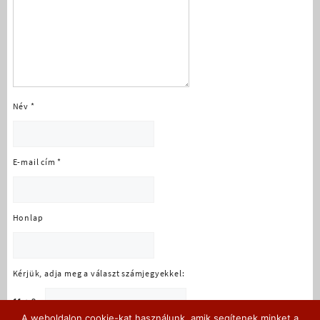
Név
*
E-mail cím
*
Honlap
Kérjük, adja meg a választ számjegyekkel:
11 + 9 =
A weboldalon cookie-kat használunk, amik segítenek minket a