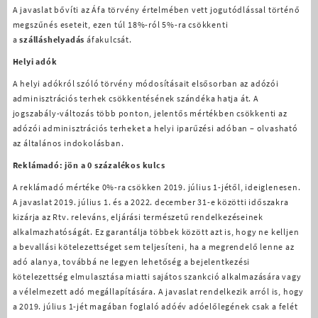
A javaslat bővíti az Áfa törvény értelmében vett jogutódlással történő
megszűnés eseteit, ezen túl 18%-ról 5%-ra csökkenti
a
szálláshelyadás
áfakulcsát.
Helyi adók
A helyi adókról szóló törvény módosításait elsősorban az adózói
adminisztrációs terhek csökkentésének szándéka hatja át. A
jogszabály-változás több ponton, jelentős mértékben csökkenti az
adózói adminisztrációs terheket a helyi iparűzési adóban – olvasható
az általános indokolásban.
Reklámadó: jön a 0 százalékos kulcs
A reklámadó mértéke 0%-ra csökken 2019. július 1-jétől, ideiglenesen.
A javaslat 2019. július 1. és a 2022. december 31-e közötti időszakra
kizárja az Rtv. releváns, eljárási természetű rendelkezéseinek
alkalmazhatóságát. Ez garantálja többek között azt is, hogy ne kelljen
a bevallási kötelezettséget sem teljesíteni, ha a megrendelő lenne az
adó alanya, továbbá ne legyen lehetőség a bejelentkezési
kötelezettség elmulasztása miatti sajátos szankció alkalmazására vagy
a vélelmezett adó megállapítására. A javaslat rendelkezik arról is, hogy
a 2019. július 1-jét magában foglaló adóév adóelőlegének csak a felét