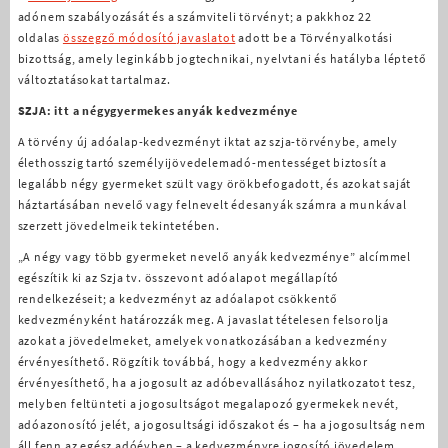
adónem szabályozását és a számviteli törvényt; a pakkhoz 22
oldalas
összegző módosító javaslatot
adott be a Törvényalkotási
bizottság, amely leginkább jogtechnikai, nyelvtani és hatályba léptető
változtatásokat tartalmaz.
SZJA: itt a négygyermekes anyák kedvezménye
A törvény új adóalap-kedvezményt iktat az szja-törvénybe, amely
élethosszig tartó személyijövedelemadó-mentességet biztosít a
legalább négy gyermeket szült vagy örökbefogadott, és azokat saját
háztartásában nevelő vagy felnevelt édesanyák számra a munkával
szerzett jövedelmeik tekintetében.
„A négy vagy több gyermeket nevelő anyák kedvezménye” alcímmel
egészítik ki az Szja tv. összevont adóalapot megállapító
rendelkezéseit; a kedvezményt az adóalapot csökkentő
kedvezményként határozzák meg. A javaslat tételesen felsorolja
azokat a jövedelmeket, amelyek vonatkozásában a kedvezmény
érvényesíthető. Rögzítik továbbá, hogy a kedvezmény akkor
érvényesíthető, ha a jogosult az adóbevallásához nyilatkozatot tesz,
melyben feltünteti a jogosultságot megalapozó gyermekek nevét,
adóazonosító jelét, a jogosultsági időszakot és – ha a jogosultság nem
áll fenn az egész adóévben – a kedvezményre jogosító jövedelem