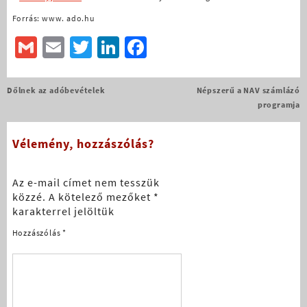
Forrás: www. ado.hu
Gmail
Email
Twitter
LinkedIn
Facebook
Bejegyzés
Dőlnek az adóbevételek
Népszerű a NAV számlázó
navigáció
programja
Vélemény, hozzászólás?
Az e-mail címet nem tesszük
közzé.
A kötelező mezőket
*
karakterrel jelöltük
Hozzászólás
*