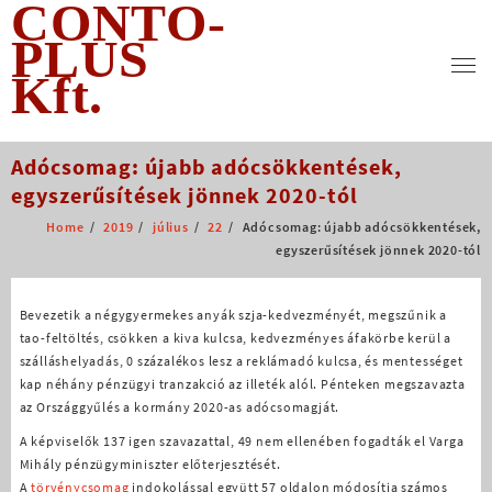
CONTO-
Skip
to
PLUS
content
Kft.
Adócsomag: újabb adócsökkentések,
egyszerűsítések jönnek 2020-tól
Home
2019
július
22
Adócsomag: újabb adócsökkentések,
egyszerűsítések jönnek 2020-tól
Bevezetik a négygyermekes anyák szja-kedvezményét, megszűnik a
tao-feltöltés, csökken a kiva kulcsa, kedvezményes áfakörbe kerül a
szálláshelyadás, 0 százalékos lesz a reklámadó kulcsa, és mentességet
kap néhány pénzügyi tranzakció az illeték alól. Pénteken megszavazta
az Országgyűlés a kormány 2020-as adócsomagját.
A képviselők 137 igen szavazattal, 49 nem ellenében fogadták el Varga
Mihály pénzügyminiszter előterjesztését.
A
törvénycsomag
indokolással együtt 57 oldalon módosítja számos