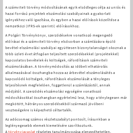
A számviteli törvény módosításának egyik elsődleges célja az uniós és
hazai forrású projektek elszámolási szabályainak a gyakorlati
igényekhez való igazítása, és egyben a hazai előírások közelítése a
nemzetközi (IFRS-ek szerinti) előírásokhoz.
A Polgári Törvénykönyv, szerződésekre vonatkozó megengedő
előírásai és a számviteli törvény elsősorban a számlázásra épülő
bevétel-elszámolási szabályai együttesen bizonytalanságot okoznak a
több üzleti évet átfogóan teljesített szerződésekkel (projektekkel)
kapcsolatos bevételek és költségek, ráfordítások számviteli
elszámolásában. A törvénymódosítás az időbeli elhatárolás
alkalmazásával összhangba hozza az árbevétel elszámolásátés a
kapcsolódó költségek, ráfordítások elszámolását a tényleges
teljesítésnek megfelelően, függetlenül a számlázástól, annak
módjától. A szerződés elszámolási egységére vonatkozó
módosításokkal összhangban egyértelmű lesz, hogy a ténylegesen már
megkötött, hátrányos szerződésekből származó jövőbeni
veszteségekre is képezhető céltartalék.
Az adócsomag számos részletszabályt pontosít, írásunkban a
leglényegesebb elemek kiemelésére szorítkoztunk.
A
törvényjavaslat
részletes tanulmányozása elengedhetetlen.