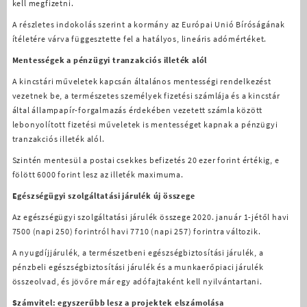
kell megfizetni.
A részletes indokolás szerint a kormány az Európai Unió Bíróságának
ítéletére várva függesztette fel a hatályos, lineáris adómértéket.
Mentességek a pénzügyi tranzakciós illeték alól
A kincstári műveletek kapcsán általános mentességi rendelkezést
vezetnek be, a természetes személyek fizetési számlája és a kincstár
által állampapír-forgalmazás érdekében vezetett számla között
lebonyolított fizetési műveletek is mentességet kapnak a pénzügyi
tranzakciós illeték alól.
Szintén mentesül a postai csekkes befizetés 20 ezer forint értékig, e
fölött 6000 forint lesz az illeték maximuma.
Egészségügyi szolgáltatási járulék új összege
Az egészségügyi szolgáltatási járulék összege 2020. január 1-jétől havi
7500 (napi 250) forintról havi 7710 (napi 257) forintra változik.
A nyugdíjjárulék, a természetbeni egészségbiztosítási járulék, a
pénzbeli egészségbiztosítási járulék és a munkaerőpiaci járulék
összeolvad, és jövőre már egy adófajtaként kell nyilvántartani.
Számvitel: egyszerűbb lesz a projektek elszámolása