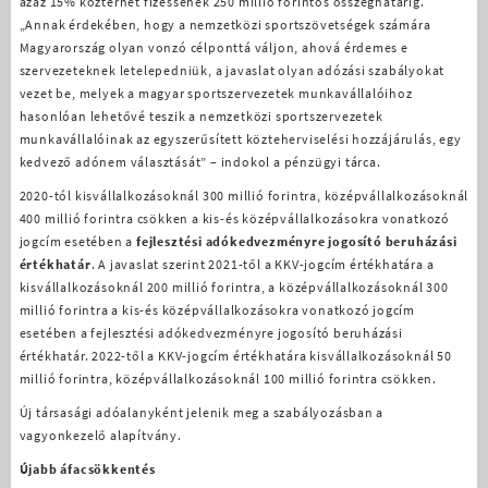
azaz 15% közterhet fizessenek 250 millió forintos összeghatárig.
„Annak érdekében, hogy a nemzetközi sportszövetségek számára
Magyarország olyan vonzó célponttá váljon, ahová érdemes e
szervezeteknek letelepedniük, a javaslat olyan adózási szabályokat
vezet be, melyek a magyar sportszervezetek munkavállalóihoz
hasonlóan lehetővé teszik a nemzetközi sportszervezetek
munkavállalóinak az egyszerűsített közteherviselési hozzájárulás, egy
kedvező adónem választását” – indokol a pénzügyi tárca.
2020-tól kisvállalkozásoknál 300 millió forintra, középvállalkozásoknál
400 millió forintra csökken a kis-és középvállalkozásokra vonatkozó
jogcím esetében a
fejlesztési adókedvezményre jogosító beruházási
értékhatár
. A javaslat szerint 2021-től a KKV-jogcím értékhatára a
kisvállalkozásoknál 200 millió forintra, a középvállalkozásoknál 300
millió forintra a kis-és középvállalkozásokra vonatkozó jogcím
esetében a fejlesztési adókedvezményre jogosító beruházási
értékhatár. 2022-től a KKV-jogcím értékhatára kisvállalkozásoknál 50
millió forintra, középvállalkozásoknál 100 millió forintra csökken.
Új társasági adóalanyként jelenik meg a szabályozásban a
vagyonkezelő alapítvány.
Újabb áfacsökkentés