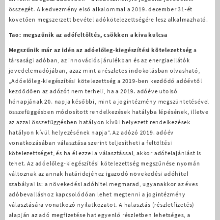
összegét. A kedvezmény első alkalommal a 2019. december 31-ét
követően megszerzett bevétel adókötelezettségére lesz alkalmazható.
Tao: megszűnik az adófeltöltés, csökken a kiva kulcsa
Megszűnik már az idén az adóelőleg-kiegészítési kötelezettség
a
társasági adóban, az innovációs járulékban és az energiaellátók
jövedelemadójában, azaz mint a részletes indokolásban olvasható,
„Adóelőleg-kiegészítési kötelezettség a 2019-ben kezdődő adóévtől
kezdődően az adózót nem terheli, ha a 2019. adóéve utolsó
hónapjának 20. napja későbbi, mint a jogintézmény megszüntetésével
összefüggésben módosított rendelkezések hatályba lépésének, illetve
az azzal összefüggésben hatályon kívül helyezett rendelkezések
hatályon kívül helyezésének napja”. Az adózó 2019. adóév
vonatkozásában választása szerint teljesítheti a feltöltési
kötelezettséget, és ha él ezzel a választással, akkor adófelajánlást is
tehet. Az adóelőleg-kiegészítési kötelezettség megszűnése nyomán
változnak az annak határidejéhez igazodó növekedési adóhitel
szabályai is: a növekedési adóhitel megmarad, ugyanakkor az éves
adóbevalláshoz kapcsolódóan lehet megtenni a jogintézmény
választására vonatkozó nyilatkozatot. A halasztás (részletfizetés)
alapján az adó megfizetése hat egyenlő részletben lehetséges, a