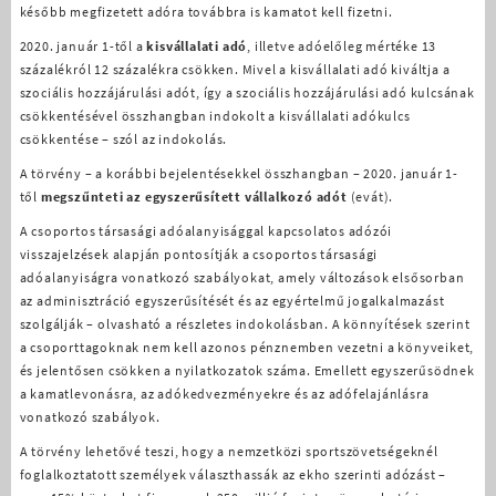
később megfizetett adóra továbbra is kamatot kell fizetni.
2020. január 1-től a
kisvállalati adó
, illetve adóelőleg mértéke 13
százalékról 12 százalékra csökken. Mivel a kisvállalati adó kiváltja a
szociális hozzájárulási adót, így a szociális hozzájárulási adó kulcsának
csökkentésével összhangban indokolt a kisvállalati adókulcs
csökkentése – szól az indokolás.
A törvény – a korábbi bejelentésekkel összhangban – 2020. január 1-
től
megszűnteti az egyszerűsített vállalkozó adót
(evát).
A csoportos társasági adóalanyisággal kapcsolatos adózói
visszajelzések alapján pontosítják a csoportos társasági
adóalanyiságra vonatkozó szabályokat, amely változások elsősorban
az adminisztráció egyszerűsítését és az egyértelmű jogalkalmazást
szolgálják – olvasható a részletes indokolásban. A könnyítések szerint
a csoporttagoknak nem kell azonos pénznemben vezetni a könyveiket,
és jelentősen csökken a nyilatkozatok száma. Emellett egyszerűsödnek
a kamatlevonásra, az adókedvezményekre és az adófelajánlásra
vonatkozó szabályok.
A törvény lehetővé teszi, hogy a nemzetközi sportszövetségeknél
foglalkoztatott személyek választhassák az ekho szerinti adózást –