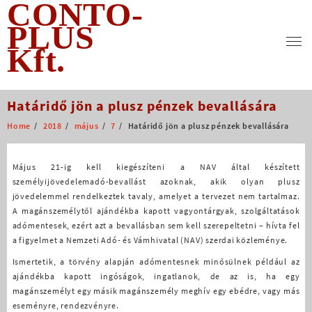
CONTO-
Skip
to
PLUS
content
Kft.
Határidő jön a plusz pénzek bevallására
Home
2018
május
7
Határidő jön a plusz pénzek bevallására
Május 21-ig kell kiegészíteni a NAV által készített
személyijövedelemadó-bevallást azoknak, akik olyan plusz
jövedelemmel rendelkeztek tavaly, amelyet a tervezet nem tartalmaz.
A magánszemélytől ajándékba kapott vagyontárgyak, szolgáltatások
adómentesek, ezért azt a bevallásban sem kell szerepeltetni – hívta fel
a figyelmet a Nemzeti Adó- és Vámhivatal (NAV) szerdai közleménye.
Ismertetik, a törvény alapján adómentesnek minősülnek például az
ajándékba kapott ingóságok, ingatlanok, de az is, ha egy
magánszemélyt egy másik magánszemély meghív egy ebédre, vagy más
eseményre, rendezvényre.