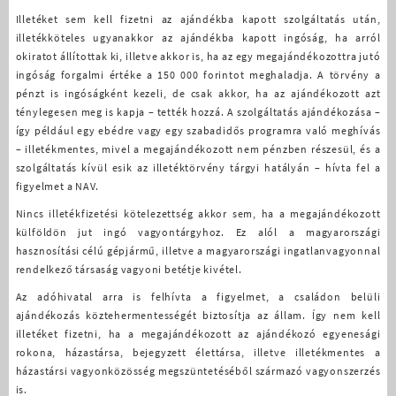
Illetéket sem kell fizetni az ajándékba kapott szolgáltatás után,
illetékköteles ugyanakkor az ajándékba kapott ingóság, ha arról
okiratot állítottak ki, illetve akkor is, ha az egy megajándékozottra jutó
ingóság forgalmi értéke a 150 000 forintot meghaladja. A törvény a
pénzt is ingóságként kezeli, de csak akkor, ha az ajándékozott azt
ténylegesen meg is kapja – tették hozzá. A szolgáltatás ajándékozása –
így például egy ebédre vagy egy szabadidős programra való meghívás
– illetékmentes, mivel a megajándékozott nem pénzben részesül, és a
szolgáltatás kívül esik az illetéktörvény tárgyi hatályán – hívta fel a
figyelmet a NAV.
Nincs illetékfizetési kötelezettség akkor sem, ha a megajándékozott
külföldön jut ingó vagyontárgyhoz. Ez alól a magyarországi
hasznosítási célú gépjármű, illetve a magyarországi ingatlanvagyonnal
rendelkező társaság vagyoni betétje kivétel.
Az adóhivatal arra is felhívta a figyelmet, a családon belüli
ajándékozás köztehermentességét biztosítja az állam. Így nem kell
illetéket fizetni, ha a megajándékozott az ajándékozó egyenesági
rokona, házastársa, bejegyzett élettársa, illetve illetékmentes a
házastársi vagyonközösség megszüntetéséből származó vagyonszerzés
is.