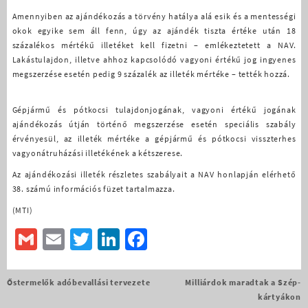
Amennyiben az ajándékozás a törvény hatálya alá esik és a mentességi
okok egyike sem áll fenn, úgy az ajándék tiszta értéke után 18
százalékos mértékű illetéket kell fizetni – emlékeztetett a NAV.
Lakástulajdon, illetve ahhoz kapcsolódó vagyoni értékű jog ingyenes
megszerzése esetén pedig 9 százalék az illeték mértéke – tették hozzá.
Gépjármű és pótkocsi tulajdonjogának, vagyoni értékű jogának
ajándékozás útján történő megszerzése esetén speciális szabály
érvényesül, az illeték mértéke a gépjármű és pótkocsi visszterhes
vagyonátruházási illetékének a kétszerese.
Az ajándékozási illeték részletes szabályait a NAV honlapján elérhető
38. számú információs füzet tartalmazza.
(MTI)
Gmail
Email
Twitter
LinkedIn
Facebook
Bejegyzés
Őstermelők adóbevallási tervezete
Milliárdok maradtak a Szép-
navigáció
kártyákon