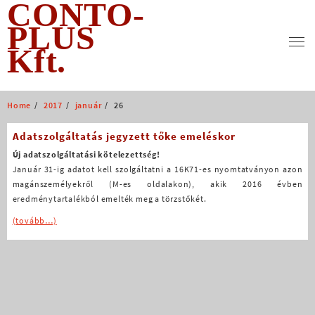
CONTO-
Skip
to
PLUS
content
Kft.
Home
2017
január
26
Adatszolgáltatás jegyzett tőke emeléskor
Új adatszolgáltatási kötelezettség!
Január 31-ig adatot kell szolgáltatni a 16K71-es nyomtatványon azon
magánszemélyekről (M-es oldalakon), akik 2016 évben
eredménytartalékból emelték meg a törzstőkét.
(tovább…)