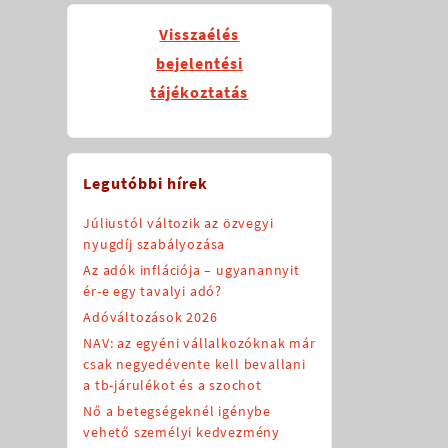
Visszaélés
bejelentési
tájékoztatás
Legutóbbi hírek
Júliustól változik az özvegyi
nyugdíj szabályozása
Az adók inflációja – ugyanannyit
ér-e egy tavalyi adó?
Adóváltozások 2026
NAV: az egyéni vállalkozóknak már
csak negyedévente kell bevallani
a tb-járulékot és a szochot
Nő a betegségeknél igénybe
vehető személyi kedvezmény