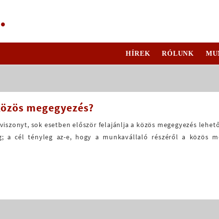
.
HÍREK
RÓLUNK
MU
közös megegyezés?
iszonyt, sok esetben először felajánlja a közös megegyezés lehe
g; a cél tényleg az-e, hogy a munkavállaló részéről a közös m