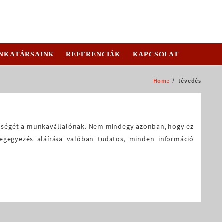
NKATÁRSAINK
REFERENCIÁK
KAPCSOLAT
Home
tévedés
tőségét a munkavállalónak. Nem mindegy azonban, hogy ez
egegyezés aláírása valóban tudatos, minden információ