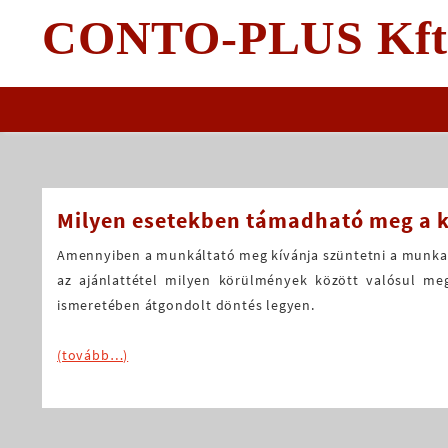
Skip
CONTO-PLUS Kft
to
content
Milyen esetekben támadható meg a 
Amennyiben a munkáltató meg kívánja szüntetni a munkav
az ajánlattétel milyen körülmények között valósul me
ismeretében átgondolt döntés legyen.
(tovább…)