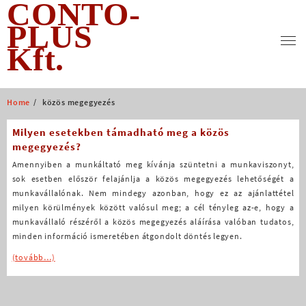
CONTO-
Skip
to
PLUS
content
Kft.
Home
közös megegyezés
Milyen esetekben támadható meg a közös
megegyezés?
Amennyiben a munkáltató meg kívánja szüntetni a munkaviszonyt,
sok esetben először felajánlja a közös megegyezés lehetőségét a
munkavállalónak. Nem mindegy azonban, hogy ez az ajánlattétel
milyen körülmények között valósul meg; a cél tényleg az-e, hogy a
munkavállaló részéről a közös megegyezés aláírása valóban tudatos,
minden információ ismeretében átgondolt döntés legyen.
(tovább…)