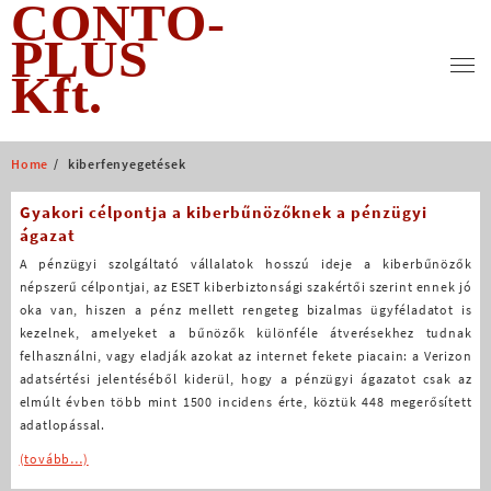
CONTO-
Skip
to
PLUS
content
Kft.
Home
kiberfenyegetések
Gyakori célpontja a kiberbűnözőknek a pénzügyi
ágazat
A pénzügyi szolgáltató vállalatok hosszú ideje a kiberbűnözők
népszerű célpontjai, az ESET kiberbiztonsági szakértői szerint ennek jó
oka van, hiszen a pénz mellett rengeteg bizalmas ügyféladatot is
kezelnek, amelyeket a bűnözők különféle átverésekhez tudnak
felhasználni, vagy eladják azokat az internet fekete piacain: a Verizon
adatsértési jelentéséből kiderül, hogy a pénzügyi ágazatot csak az
elmúlt évben több mint 1500 incidens érte, köztük 448 megerősített
adatlopással.
(tovább…)