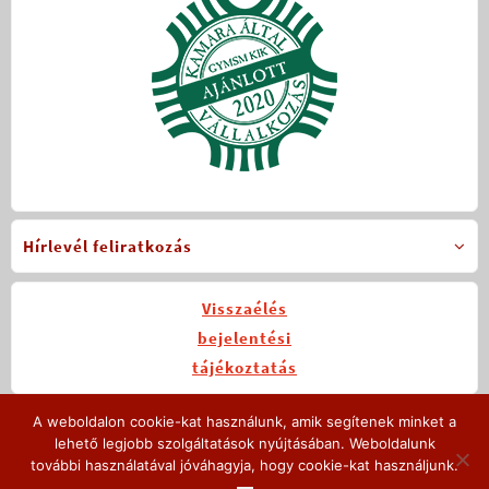
Hírlevél feliratkozás
Visszaélés
bejelentési
tájékoztatás
A weboldalon cookie-kat használunk, amik segítenek minket a
Legutóbbi hírek
lehető legjobb szolgáltatások nyújtásában. Weboldalunk
további használatával jóváhagyja, hogy cookie-kat használjunk.