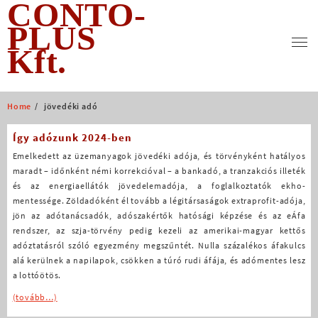
CONTO-
Skip
to
PLUS
content
Kft.
Home
jövedéki adó
Így adózunk 2024-ben
Emelkedett az üzemanyagok jövedéki adója, és törvényként hatályos
maradt – időnként némi korrekcióval – a bankadó, a tranzakciós illeték
és az energiaellátók jövedelemadója, a foglalkoztatók ekho-
mentessége. Zöldadóként él tovább a légitársaságok extraprofit-adója,
jön az adótanácsadók, adószakértők hatósági képzése és az eÁfa
rendszer, az szja-törvény pedig kezeli az amerikai-magyar kettős
adóztatásról szóló egyezmény megszűntét. Nulla százalékos áfakulcs
alá kerülnek a napilapok, csökken a túró rudi áfája, és adómentes lesz
a lottóötös.
(tovább…)