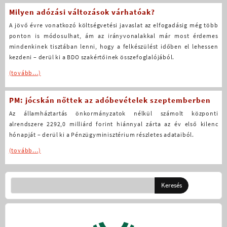
Milyen adózási változások várhatóak?
A jövő évre vonatkozó költségvetési javaslat az elfogadásig még több
ponton is módosulhat, ám az irányvonalakkal már most érdemes
mindenkinek tisztában lenni, hogy a felkészülést időben el lehessen
kezdeni – derül ki a BDO szakértőinek összefoglalójából.
(tovább…)
PM: jócskán nőttek az adóbevételek szeptemberben
Az államháztartás önkormányzatok nélkül számolt központi
alrendszere 2292,0 milliárd forint hiánnyal zárta az év első kilenc
hónapját – derül ki a Pénzügyminisztérium részletes adataiból.
(tovább…)