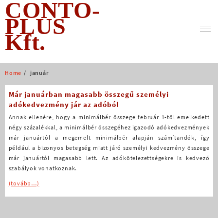
CONTO-
Skip
to
PLUS
content
Kft.
Home
január
Már januárban magasabb összegű személyi
adókedvezmény jár az adóból
Annak ellenére, hogy a minimálbér összege február 1-től emelkedett
négy százalékkal, a minimálbér összegéhez igazodó adókedvezmények
már januártól a megemelt minimálbér alapján számítandók, így
például a bizonyos betegség miatt járó személyi kedvezmény összege
már januártól magasabb lett. Az adókötelezettségekre is kedvező
szabályok vonatkoznak.
(tovább…)