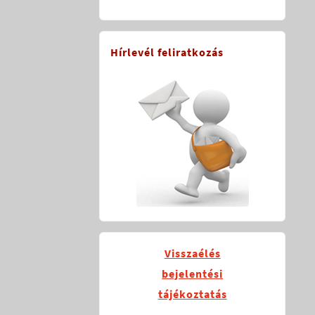
Hírlevél feliratkozás
Visszaélés
bejelentési
tájékoztatás