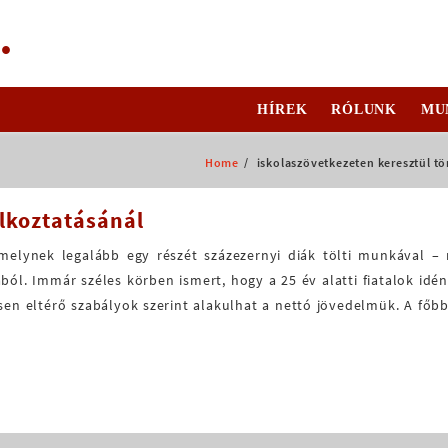
.
HÍREK
RÓLUNK
MU
Home
iskolaszövetkezeten keresztül tö
alkoztatásánál
melynek legalább egy részét százezernyi diák tölti munkával – 
ából. Immár széles körben ismert, hogy a 25 év alatti fiatalok idé
ősen eltérő szabályok szerint alakulhat a nettó jövedelmük. A főb