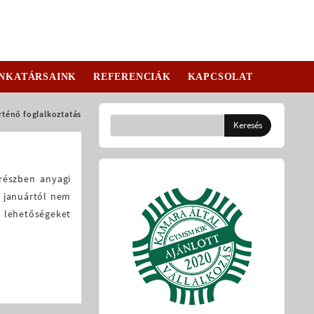
NKATÁRSAINK
REFERENCIÁK
KAPCSOLAT
rténő foglalkoztatás
részben anyagi
n januártól nem
b lehetőségeket