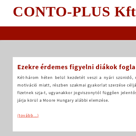
Skip
CONTO-PLUS Kft
to
content
Ezekre érdemes figyelni diákok fogl
Két-három héten belül kezdetét veszi a nyári szünidő, 
motiváció miatt, részben szakmai gyakorlat szerzése célj
fizetnek szja-t, ugyanakkor jogviszonytól függően jelent
járja körül a Moore Hungary alábbi elemzése.
(tovább…)