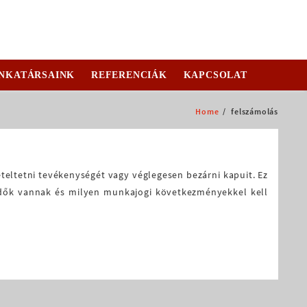
NKATÁRSAINK
REFERENCIÁK
KAPCSOLAT
Home
felszámolás
eteltetni tevékenységét vagy véglegesen bezárni kapuit. Ez
eendők vannak és milyen munkajogi következményekkel kell