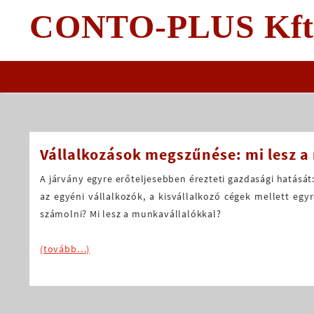
Skip
CONTO-PLUS Kft
to
content
Vállalkozások megszűnése: mi lesz 
A járvány egyre erőteljesebben érezteti gazdasági hatását
az egyéni vállalkozók, a kisvállalkozó cégek mellett eg
számolni? Mi lesz a munkavállalókkal?
(tovább…)