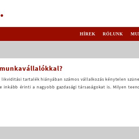
.
HÍREK
RÓLUNK
MU
a munkavállalókkal?
: likviditási tartalék hiányában számos vállalkozás kénytelen szün
yre inkább érinti a nagyobb gazdasági társaságokat is. Milyen t