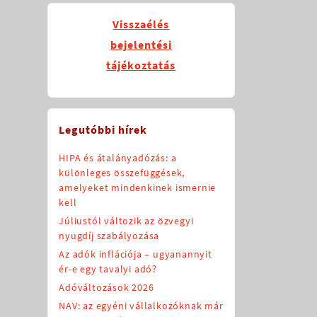
Visszaélés
bejelentési
tájékoztatás
Legutóbbi hírek
HIPA és átalányadózás: a
különleges összefüggések,
amelyeket mindenkinek ismernie
kell
Júliustól változik az özvegyi
nyugdíj szabályozása
Az adók inflációja – ugyanannyit
ér-e egy tavalyi adó?
Adóváltozások 2026
NAV: az egyéni vállalkozóknak már