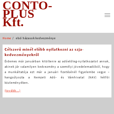
CONTO-
Skip
to
PLUS
content
Kft.
Home
első házasok kedvezménye
Célszerű minél előbb nyilatkozni az szja-
kedvezményekről
Érdemes már januárban kitöltenie az adóelőleg-nyilatkozatot annak,
akinek jár valamilyen kedvezmény a személyi jövedelemadóból, hogy
a munkáltatója ezt már a januári fizetésénél figyelembe vegye –
hangsúlyozta a Nemzeti Adó- és Vámhivatal (NAV) hétfői
közleményében.
(tovább…)