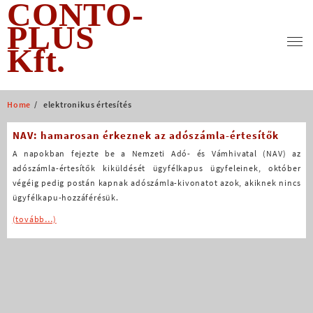
CONTO-
Skip
to
PLUS
content
Kft.
Home
elektronikus értesítés
NAV: hamarosan érkeznek az adószámla-értesítők
A napokban fejezte be a Nemzeti Adó- és Vámhivatal (NAV) az
adószámla-értesítők kiküldését ügyfélkapus ügyfeleinek, október
végéig pedig postán kapnak adószámla-kivonatot azok, akiknek nincs
ügyfélkapu-hozzáférésük.
(tovább…)