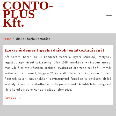
CONTO-
Skip
to
PLUS
content
Kft.
Home
diákok foglalkoztatása
Ezekre érdemes figyelni diákok foglalkoztatásánál
Két-három héten belül kezdetét veszi a nyári szünidő, melynek
legalább egy részét százezernyi diák tölti munkával – részben anyagi
motiváció miatt, részben szakmai gyakorlat szerzése céljából. Immár
széles körben ismert, hogy a 25 év alatti fiatalok idén januártól nem
fizetnek szja-t, ugyanakkor jogviszonytól függően jelentősen eltérő
szabályok szerint alakulhat a nettó jövedelmük. A főbb lehetőségeket
járja körül a Moore Hungary alábbi elemzése.
(tovább…)