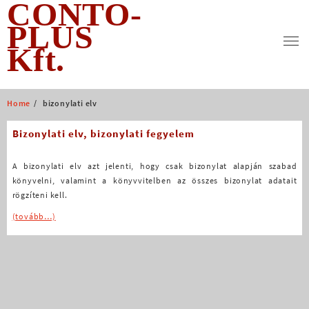
CONTO-
Skip
to
PLUS
content
Kft.
Home
bizonylati elv
Bizonylati elv, bizonylati fegyelem
A bizonylati elv azt jelenti, hogy csak bizonylat alapján szabad
könyvelni, valamint a könyvvitelben az összes bizonylat adatait
rögzíteni kell.
(tovább…)