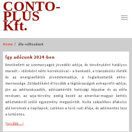
CONTO-
Skip
to
PLUS
content
Kft.
Home
áfa-változások
Így adózunk 2024-ben
Emelkedett az üzemanyagok jövedéki adója, és törvényként hatályos
maradt – időnként némi korrekcióval – a bankadó, a tranzakciós illeték
és az energiaellátók jövedelemadója, a foglalkoztatók ekho-
mentessége. Zöldadóként él tovább a légitársaságok extraprofit-adója,
jön az adótanácsadók, adószakértők hatósági képzése és az eÁfa
rendszer, az szja-törvény pedig kezeli az amerikai-magyar kettős
adóztatásról szóló egyezmény megszűntét. Nulla százalékos áfakulcs
alá kerülnek a napilapok, csökken a túró rudi áfája, és adómentes lesz
a lottóötös.
(tovább…)