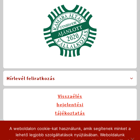
Hírlevél feliratkozás
Visszaélés
bejelentési
tájékoztatás
A weboldalon cookie-kat használunk, amik segítenek minket a
Legutóbbi hírek
lehető legjobb szolgáltatások nyújtásában. Weboldalunk