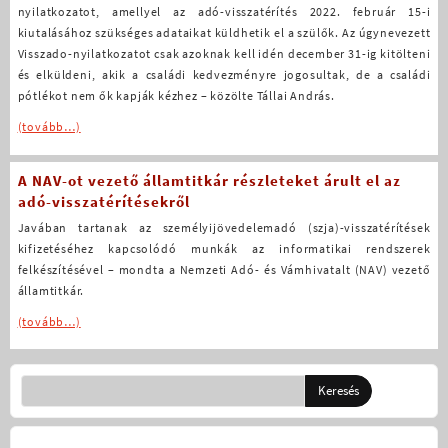
nyilatkozatot, amellyel az adó-visszatérítés 2022. február 15-i
kiutalásához szükséges adataikat küldhetik el a szülők. Az úgynevezett
Visszado-nyilatkozatot csak azoknak kell idén december 31-ig kitölteni
és elküldeni, akik a családi kedvezményre jogosultak, de a családi
pótlékot nem ők kapják kézhez – közölte Tállai András.
(tovább…)
A NAV-ot vezető államtitkár részleteket árult el az
adó-visszatérítésekről
Javában tartanak az személyijövedelemadó (szja)-visszatérítések
kifizetéséhez kapcsolódó munkák az informatikai rendszerek
felkészítésével – mondta a Nemzeti Adó- és Vámhivatalt (NAV) vezető
államtitkár.
(tovább…)