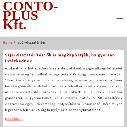
CONTO-
Skip
to
PLUS
content
Kft.
Home
adó-visszatérítés
Szja-visszatérítés: ők is megkaphatják, ha gyorsan
intézkednek
Azoknak is járhat az adó-visszatérítés, akiknek a jogosultsági feltételei
visszamenőleg fennállnak – rögzítette a Pénzügyminisztérium február
18-ai közleményében. Ez a lehetőség elsősorban azokat a nem
házasságban élő szülőket érinti, akik felváltva nevelik a gyermeküket.
Az adó-visszatérítés azoknak a szülőknek is jár, akik felváltva
gondozzák a gyermeküket, és a családi pótlék 50-50 százalékos
visszamenőleges (decemberi) folyósítására vonatkozó kérelmüket
legkésőbb február 28-áig benyújtják a kormányhivatalhoz.
(tovább…)