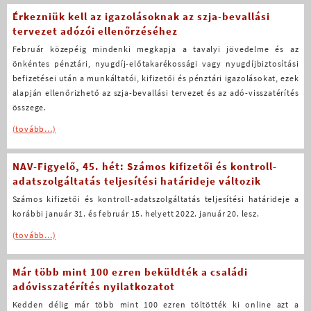
Érkezniük kell az igazolásoknak az szja-bevallási
tervezet adózói ellenőrzéséhez
Február közepéig mindenki megkapja a tavalyi jövedelme és az
önkéntes pénztári, nyugdíj-előtakarékossági vagy nyugdíjbiztosítási
befizetései után a munkáltatói, kifizetői és pénztári igazolásokat, ezek
alapján ellenőrizhető az szja-bevallási tervezet és az adó-visszatérítés
összege.
(tovább…)
NAV-Figyelő, 45. hét: Számos kifizetői és kontroll-
adatszolgáltatás teljesítési határideje változik
Számos kifizetői és kontroll-adatszolgáltatás teljesítési határideje a
korábbi január 31. és február 15. helyett 2022. január 20. lesz.
(tovább…)
Már több mint 100 ezren beküldték a családi
adóvisszatérítés nyilatkozatot
Kedden délig már több mint 100 ezren töltötték ki online azt a