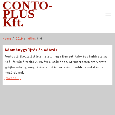
CONTO-
Skip
to
PLUS
content
Kft.
Home
2019
július
6
Adománygyűjtés és adózás
Fontos tájékoztatást jelentetett meg a Nemzeti Adó- és Vámhivatal az
Adó- és Vámértesítő 2019. évi 6. számában. Az ’Interneten szervezett
gyűjtés adójogi megítélése’ című ismertetés bővebb bemutatást is
megérdemel.
(tovább…)